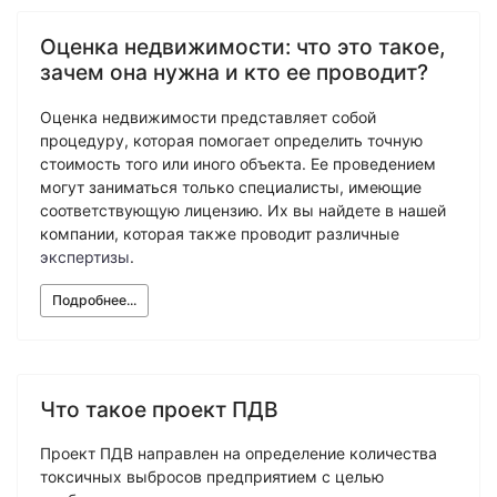
Экономическая экспертиза
Оценка недвижимости: что это такое,
Фоноскопическая экспертиза
Автотехническая экспертиза
Психологическая экспертиза
зачем она нужна и кто ее проводит?
Автотехническая экспертиза
Экспертиза электробытовой техники
Юридическая экспертиза
Экспертиза изделий из металлов
Оценка недвижимости представляет собой
Экспертиза по технике безопасности
Экспертиза электробытовой техники
процедуру, которая помогает определить точную
Экономическая экспертиза
Техническая экспертиза документов
стоимость того или иного объекта. Ее проведением
Экологическая экспертиза
Электротехническая экспертиза
Техническая экспертиза документов
могут заниматься только специалисты, имеющие
Строительно-техническая экспертиза
соответствующую лицензию. Их вы найдете в нашей
Почерковедческая экспертиза
компании, которая также проводит различные
Пожарно-техническая экспертиза
Фоноскопическая экспертиза
Юридико-лингвистическая экспертиза
экспертизы
.
Лингвистическая экспертиза
Экспертиза видео- и звукозаписей
Компьютерно-техническая экспертиза
Подробнее...
Геммологическая экспертиза (ювелирная)
Лингвистическая экспертиза
Экспертиза видео- и звукозаписей
Автороведческая экспертиза
Автороведческая экспертиза
Товароведческая экспертиза
Психологическая экспертиза
Экспериза игрового оборудования
Экспертиза по технике безопасности
Что такое проект ПДВ
Компьютерно-техническая экспертиза
Физико-химическая экспертиза
Электротехническая экспертиза
Экспертиза игрового оборудования
Проект ПДВ направлен на определение количества
Пожарно-техническая экспертиза
токсичных выбросов предприятием с целью