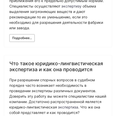
приближения его к предельно допустимым нормам.
Экологическая экспертиза
Специалисты осуществляют
экспертизу
объема
выделения загрязняющих веществ и дают
рекомендации по их уменьшению, если это
Физико-химическая экспертиза
необходимо для разрешения деятельности фабрики
Экспертиза изделий из металлов
или завода.
Юридико-лингвистическая экспертиза
Подробнее...
Юридическая экспертиза
Исследования на полиграфе
Комплексная экспертиза
Геммологическая экспертиза (ювелирная)
Что такое юридико-лингвистическая
экспертиза и как она проводится
Заключение эксперта на иностранном языке
Приемка квартиры
При разрешении спорных вопросов в судебном
порядке часто возникает необходимость в
проведении экспертизы различных документов.
Доверить эту работу вы можете специалистам нашей
компании. Достаточно распространенной является
юридико-лингвистическая
экспертиза
. Что же она
собой представляет и как проводится?