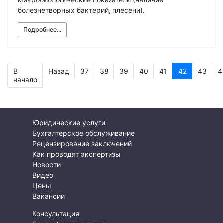
болезнетворных бактерий, плесени).
Подробнее...
В
Назад
37
38
39
40
41
42
43
4
начало
Юридические услуги
Бухгалтерское обслуживание
Рецензирование заключений
Как проводят экспертизы
Новости
Видео
Цены
Вакансии
Консультация