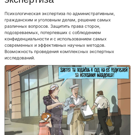
Экономическая экспертиза
Психологическая экспертиза по административным,
Автотехническая экспертиза
гражданским и уголовным делам, решение самых
Экспертиза электробытовой техники
различных вопросов. Защитить права сторон,
подозреваемых, потерпевших с соблюдением
Экспертиза по технике безопасности
конфиденциальности и с использованием самых
Техническая экспертиза документов
современных и эффективных научных методов.
Электротехническая экспертиза
Возможность проведения комплексных экспертных
исследований.
Фоноскопическая экспертиза
Экспертиза видео- и звукозаписей
Лингвистическая экспертиза
Автороведческая экспертиза
Психологическая экспертиза
Компьютерно-техническая экспертиза
Экспертиза игрового оборудования
Пожарно-техническая экспертиза