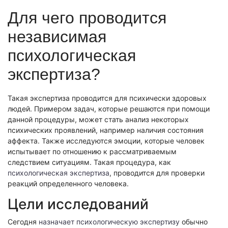
Экономическая экспертиза
Для чего проводится
Фоноскопическая экспертиза
Автотехническая экспертиза
Психологическая экспертиза
независимая
Автотехническая экспертиза
Экспертиза электробытовой техники
Юридическая экспертиза
психологическая
Экспертиза изделий из металлов
Экспертиза по технике безопасности
Экспертиза электробытовой техники
Экономическая экспертиза
экспертиза?
Техническая экспертиза документов
Экологическая экспертиза
Электротехническая экспертиза
Техническая экспертиза документов
Строительно-техническая экспертиза
Такая экспертиза проводится для психически здоровых
Почерковедческая экспертиза
людей. Примером задач, которые решаются при помощи
Пожарно-техническая экспертиза
Фоноскопическая экспертиза
Юридико-лингвистическая экспертиза
данной процедуры, может стать анализ некоторых
Лингвистическая экспертиза
Экспертиза видео- и звукозаписей
психических проявлений, например наличия состояния
Компьютерно-техническая экспертиза
аффекта. Также исследуются эмоции, которые человек
Геммологическая экспертиза (ювелирная)
Лингвистическая экспертиза
Экспертиза видео- и звукозаписей
испытывает по отношению к рассматриваемым
Автороведческая экспертиза
Автороведческая экспертиза
следствием ситуациям. Такая процедура, как
Товароведческая экспертиза
психологическая экспертиза
, проводится для проверки
Психологическая экспертиза
Экспериза игрового оборудования
Экспертиза по технике безопасности
реакций определенного человека.
Компьютерно-техническая экспертиза
Физико-химическая экспертиза
Электротехническая экспертиза
Цели исследований
Экспертиза игрового оборудования
Пожарно-техническая экспертиза
Сегодня
назначает психологическую экспертизу
обычно