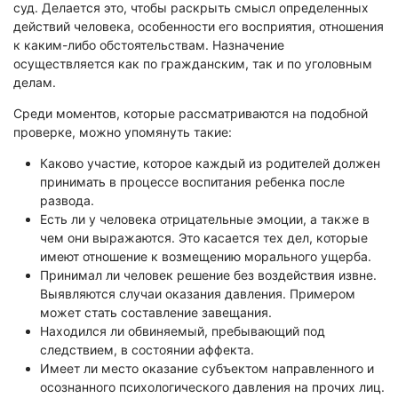
суд. Делается это, чтобы раскрыть смысл определенных
Экологическая экспертиза
действий человека, особенности его восприятия, отношения
к каким-либо обстоятельствам. Назначение
Физико-химическая экспертиза
осуществляется как по гражданским, так и по уголовным
делам.
Экспертиза изделий из металлов
Юридико-лингвистическая экспертиза
Среди моментов, которые рассматриваются на подобной
проверке, можно упомянуть такие:
Юридическая экспертиза
Исследования на полиграфе
Каково участие, которое каждый из родителей должен
принимать в процессе воспитания ребенка после
Комплексная экспертиза
развода.
Геммологическая экспертиза (ювелирная)
Есть ли у человека отрицательные эмоции, а также в
чем они выражаются. Это касается тех дел, которые
Заключение эксперта на иностранном языке
имеют отношение к возмещению морального ущерба.
Приемка квартиры
Принимал ли человек решение без воздействия извне.
Выявляются случаи оказания давления. Примером
может стать составление завещания.
Находился ли обвиняемый, пребывающий под
следствием, в состоянии аффекта.
Имеет ли место оказание субъектом направленного и
осознанного психологического давления на прочих лиц.