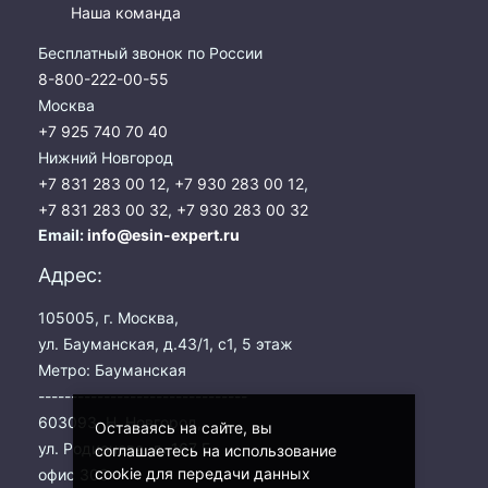
Экологическая экспертиза
Наша команда
Бесплатный звонок по России
Физико-химическая экспертиза
8-800-222-00-55
Москва
Экспертиза изделий из металлов
+7 925 740 70 40
Юридико-лингвистическая экспертиза
Нижний Новгород
Юридическая экспертиза
+7 831 283 00 12
,
+7 930 283 00 12
,
Исследования на полиграфе
+7 831 283 00 32
,
+7 930 283 00 32
Комплексная экспертиза
Email:
info@esin-expert.ru
Геммологическая экспертиза (ювелирная)
Адрес:
Заключение эксперта на иностранном языке
105005, г. Москва,
Приемка квартиры
ул. Бауманская, д.43/1, с1, 5 этаж
Метро: Бауманская
--------------------------------
603093, Н. Новгород,
Оставаясь на сайте, вы
ул. Родионова, д. 167 Б,
соглашаетесь на использование
cookie для передачи данных
офис 303