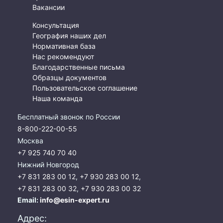
Экологическая экспертиза
Вакансии
Консультация
Физико-химическая экспертиза
География наших дел
Нормативная база
Экспертиза изделий из металлов
Нас рекомендуют
Юридико-лингвистическая экспертиза
Благодарственные письма
Юридическая экспертиза
Образцы документов
Пользовательское соглашение
Исследования на полиграфе
Наша команда
Комплексная экспертиза
Бесплатный звонок по России
Геммологическая экспертиза (ювелирная)
8-800-222-00-55
Заключение эксперта на иностранном языке
Москва
Приемка квартиры
+7 925 740 70 40
Нижний Новгород
+7 831 283 00 12
,
+7 930 283 00 12
,
+7 831 283 00 32
,
+7 930 283 00 32
Email:
info@esin-expert.ru
Адрес: