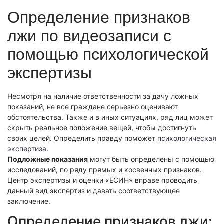
Экономическая экспертиза
Определение признаков
Фоноскопическая экспертиза
Автотехническая экспертиза
Психологическая экспертиза
лжи по видеозаписи с
Автотехническая экспертиза
Экспертиза электробытовой техники
Юридическая экспертиза
помощью психологической
Экспертиза изделий из металлов
Экспертиза по технике безопасности
Экспертиза электробытовой техники
Экономическая экспертиза
экспертизы
Техническая экспертиза документов
Экологическая экспертиза
Электротехническая экспертиза
Техническая экспертиза документов
Строительно-техническая экспертиза
Несмотря на наличие ответственности за дачу ложных
Почерковедческая экспертиза
показаний, не все граждане серьезно оценивают
Пожарно-техническая экспертиза
Фоноскопическая экспертиза
Юридико-лингвистическая экспертиза
обстоятельства. Также и в иных ситуациях, ряд лиц может
Лингвистическая экспертиза
Экспертиза видео- и звукозаписей
скрыть реальное положение вещей, чтобы достигнуть
Компьютерно-техническая экспертиза
своих целей. Определить правду поможет
психологическая
Геммологическая экспертиза (ювелирная)
Лингвистическая экспертиза
Экспертиза видео- и звукозаписей
экспертиза
.
Автороведческая экспертиза
Автороведческая экспертиза
Подложные показания
могут быть определены с помощью
Товароведческая экспертиза
исследований, по ряду прямых и косвенных признаков.
Психологическая экспертиза
Экспериза игрового оборудования
Экспертиза по технике безопасности
Центр экспертизы и оценки «ЕСИН» вправе проводить
Компьютерно-техническая экспертиза
Физико-химическая экспертиза
данный вид экспертиз и давать соответствующее
Электротехническая экспертиза
Экспертиза игрового оборудования
заключение.
Пожарно-техническая экспертиза
Определение признаков лжи: