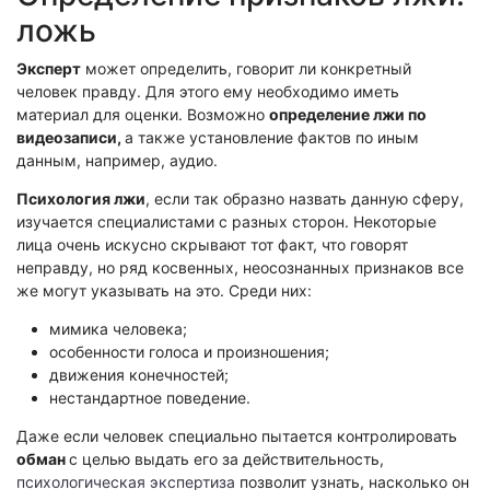
Экологическая экспертиза
ложь
Эксперт
может определить, говорит ли конкретный
Физико-химическая экспертиза
человек правду. Для этого ему необходимо иметь
Экспертиза изделий из металлов
материал для оценки. Возможно
определение лжи по
Юридико-лингвистическая экспертиза
видеозаписи,
а также установление фактов по иным
данным, например, аудио.
Юридическая экспертиза
Психология лжи
, если так образно назвать данную сферу,
Исследования на полиграфе
изучается специалистами с разных сторон. Некоторые
Комплексная экспертиза
лица очень искусно скрывают тот факт, что говорят
Геммологическая экспертиза (ювелирная)
неправду, но ряд косвенных, неосознанных признаков все
же могут указывать на это. Среди них:
Заключение эксперта на иностранном языке
Приемка квартиры
мимика человека;
особенности голоса и произношения;
движения конечностей;
нестандартное поведение.
Даже если человек специально пытается контролировать
обман
с целью выдать его за действительность,
психологическая экспертиза
позволит узнать, насколько он