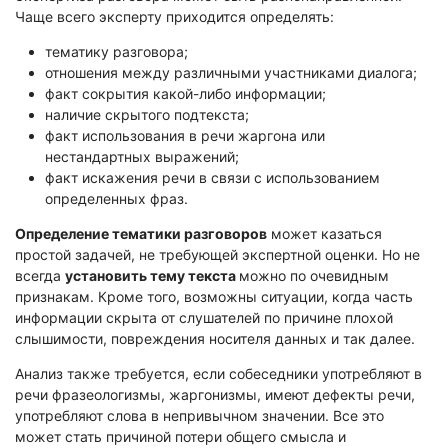
Экологическая экспертиза
Чаще всего эксперту приходится определять:
тематику разговора;
Физико-химическая экспертиза
отношения между различными участниками диалога;
факт сокрытия какой-либо информации;
Экспертиза изделий из металлов
наличие скрытого подтекста;
Юридико-лингвистическая экспертиза
факт использования в речи жаргона или
Юридическая экспертиза
нестандартных выражений;
факт искажения речи в связи с использованием
Исследования на полиграфе
определенных фраз.
Комплексная экспертиза
Определение тематики разговоров
может казаться
Геммологическая экспертиза (ювелирная)
простой задачей, не требующей экспертной оценки. Но не
Заключение эксперта на иностранном языке
всегда
установить тему текста
можно по очевидным
признакам. Кроме того, возможны ситуации, когда часть
Приемка квартиры
информации скрыта от слушателей по причине плохой
слышимости, повреждения носителя данных и так далее.
Анализ также требуется, если собеседники употребляют в
речи фразеологизмы, жаргонизмы, имеют дефекты речи,
употребляют слова в непривычном значении. Все это
может стать причиной потери общего смысла и