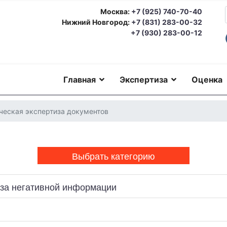
Москва:
+7 (925) 740-70-40
Нижний Новгород:
+7 (831) 283-00-32
+7 (930) 283-00-12
Главная
Экспертиза
Оценка
ческая экспертиза документов
Выбрать категорию
иза негативной информации
еская экспертиза
Автотехническая экспертиза
Юридическая экс
номическая экспертиза
Экологическая экспертиза
Техническая 
ерковедческая экспертиза
Пожарно-техническая экспертиза
Ю
о-техническая экспертиза
Геммологическая экспертиза (ювели
еская экспертиза
Экспериза игрового оборудования
Экспертиза