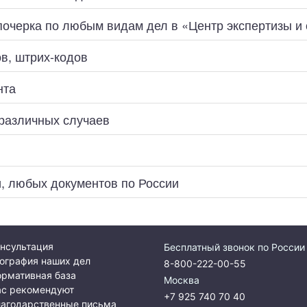
 почерка по любым видам дел в «Центр экспертизы 
ов, штрих-кодов
нта
 различных случаев
и, любых документов по России
нсультация
Бесплатный звонок по России
ография наших дел
8-800-222-00-55
рмативная база
Москва
ас рекомендуют
+7 925 740 70 40
лагодарственные письма