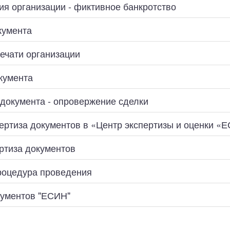
ехническая экспертиза
я организации - фиктивное банкротство
кумента
ечати организации
кумента
документа - опровержение сделки
пертиза документов в «Центр экспертизы и оценки «
ртиза документов
роцедура проведения
кументов "ЕСИН"