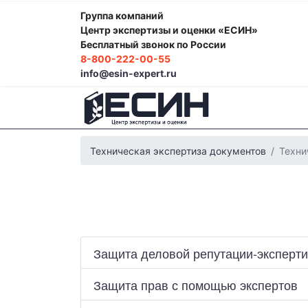
Группа компаний
Центр экспертизы и оценки «ЕСИН»
Бесплатный звонок по России
8-800-222-00-55
info@esin-expert.ru
Техническая экспертиза документов
Техни
Защита деловой репутации-эксперт
Фоноскопическая экспертиза
Психологич
Экспертиза электробытовой техники
Эко
Строительно-техническая экспертиза
Поч
Защита прав с помощью экспертов
Лингвистическая экспертиза
Компьютерн
Автороведческая экспертиза
Товароведч