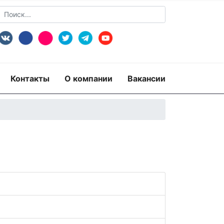
Контакты
О компании
Вакансии
пертиза
Экспертиза изделий из металлов
экспертиза документов
ридико-лингвистическая экспертиза
рная)
Экспертиза видео- и звукозаписей
 по технике безопасности