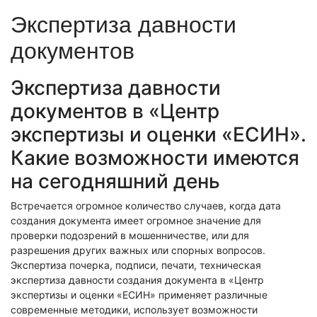
Экономическая экспертиза
Экспертиза давности
Фоноскопическая экспертиза
Автотехническая экспертиза
Психологическая экспертиза
документов
Автотехническая экспертиза
Экспертиза электробытовой техники
Юридическая экспертиза
Экспертиза изделий из металлов
Экспертиза по технике безопасности
Экспертиза давности
Экспертиза электробытовой техники
Экономическая экспертиза
Техническая экспертиза документов
документов в «Центр
Экологическая экспертиза
Электротехническая экспертиза
Техническая экспертиза документов
экспертизы и оценки «ЕСИН».
Строительно-техническая экспертиза
Почерковедческая экспертиза
Какие возможности имеются
Пожарно-техническая экспертиза
Фоноскопическая экспертиза
Юридико-лингвистическая экспертиза
Лингвистическая экспертиза
на сегодняшний день
Экспертиза видео- и звукозаписей
Компьютерно-техническая экспертиза
Геммологическая экспертиза (ювелирная)
Лингвистическая экспертиза
Встречается огромное количество случаев, когда дата
Экспертиза видео- и звукозаписей
Автороведческая экспертиза
создания документа имеет огромное значение для
Автороведческая экспертиза
Товароведческая экспертиза
проверки подозрений в мошенничестве, или для
Психологическая экспертиза
Экспериза игрового оборудования
разрешения других важных или спорных вопросов.
Экспертиза по технике безопасности
Компьютерно-техническая экспертиза
Экспертиза почерка, подписи, печати, техническая
Физико-химическая экспертиза
Электротехническая экспертиза
экспертиза давности создания документа в «Центр
Экспертиза игрового оборудования
экспертизы и оценки «ЕСИН» применяет различные
Пожарно-техническая экспертиза
современные методики, использует возможности