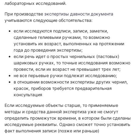
Экологическая экспертиза
лабораторных исследований.
При производстве
экспертизы давности документа
учитываются следующие обстоятельства:
Физико-химическая экспертиза
Экспертиза изделий из металлов
если исследуются подписи, записи, заметки,
сделанные гелиевыми ручками, то возможно
Юридико-лингвистическая экспертиза
установить их возраст, выполненных на протяжении
Юридическая экспертиза
года до проведения экспертизы;
Исследования на полиграфе
если речь идет о простых чернильных (пастовых)
шариковых ручках, то точные исследования возможно
Комплексная экспертиза
провести, если их возраст не превышает трех лет;
Геммологическая экспертиза (ювелирная)
не все перьевые ручки подлежат исследованию;
Заключение эксперта на иностранном языке
в отношении возможности экспертизы других чернил,
красок, приборов требуется предварительная
Приемка квартиры
консультация
Если исследуемые объекты старше, то применяемые
методы и средства данной экспертиза уже не смогут
определить промежуток времени, в котором были сделаны
исследуемые реквизиты. Однако сможет точно установить
факт выполнения записи (позже или раньше)