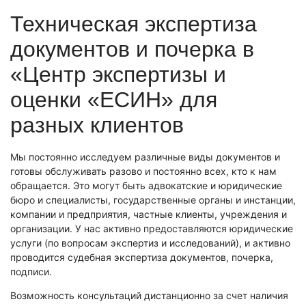
Экономическая экспертиза
Техническая экспертиза
Фоноскопическая экспертиза
Автотехническая экспертиза
Психологическая экспертиза
документов и почерка в
Автотехническая экспертиза
Экспертиза электробытовой техники
Юридическая экспертиза
«Центр экспертизы и
Экспертиза изделий из металлов
Экспертиза по технике безопасности
Экспертиза электробытовой техники
Экономическая экспертиза
оценки «ЕСИН» для
Техническая экспертиза документов
Экологическая экспертиза
Электротехническая экспертиза
Техническая экспертиза документов
разных клиентов
Строительно-техническая экспертиза
Почерковедческая экспертиза
Пожарно-техническая экспертиза
Фоноскопическая экспертиза
Мы постоянно исследуем различные виды документов и
Юридико-лингвистическая экспертиза
Лингвистическая экспертиза
готовы обслуживать разово и постоянно всех, кто к нам
Экспертиза видео- и звукозаписей
Компьютерно-техническая экспертиза
обращается. Это могут быть адвокатские и юридические
Геммологическая экспертиза (ювелирная)
Лингвистическая экспертиза
бюро и специалисты, государственные органы и инстанции,
Экспертиза видео- и звукозаписей
Автороведческая экспертиза
Автороведческая экспертиза
компании и предприятия, частные клиенты, учреждения и
Товароведческая экспертиза
организации. У нас активно предоставляются юридические
Психологическая экспертиза
Экспериза игрового оборудования
услуги (по вопросам экспертиз и исследований), и активно
Экспертиза по технике безопасности
Компьютерно-техническая экспертиза
Физико-химическая экспертиза
проводится судебная экспертиза документов, почерка,
Электротехническая экспертиза
подписи.
Экспертиза игрового оборудования
Пожарно-техническая экспертиза
Возможность консультаций дистанционно за счет наличия