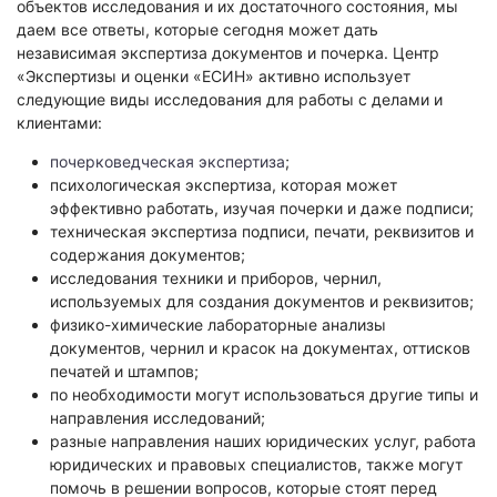
объектов исследования и их достаточного состояния, мы
Экологическая экспертиза
даем все ответы, которые сегодня может дать
независимая экспертиза документов и почерка. Центр
Физико-химическая экспертиза
«Экспертизы и оценки «ЕСИН» активно использует
следующие виды исследования для работы с делами и
Экспертиза изделий из металлов
клиентами:
Юридико-лингвистическая экспертиза
почерковедческая экспертиза
;
Юридическая экспертиза
психологическая экспертиза, которая может
Исследования на полиграфе
эффективно работать, изучая почерки и даже подписи;
техническая экспертиза подписи, печати, реквизитов и
Комплексная экспертиза
содержания документов;
Геммологическая экспертиза (ювелирная)
исследования техники и приборов, чернил,
Заключение эксперта на иностранном языке
используемых для создания документов и реквизитов;
физико-химические лабораторные анализы
Приемка квартиры
документов, чернил и красок на документах, оттисков
печатей и штампов;
по необходимости могут использоваться другие типы и
направления исследований;
разные направления наших юридических услуг, работа
юридических и правовых специалистов, также могут
помочь в решении вопросов, которые стоят перед