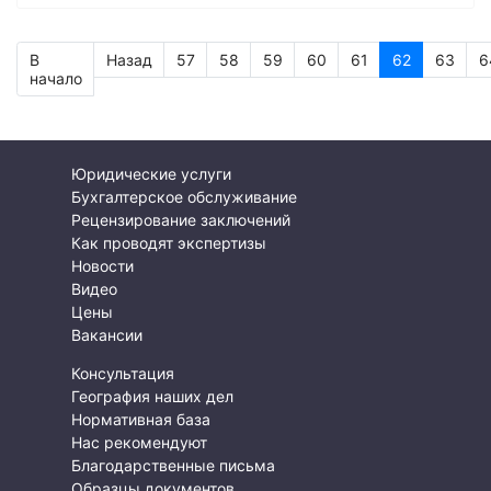
В
Назад
57
58
59
60
61
62
63
6
начало
Юридические услуги
Бухгалтерское обслуживание
Рецензирование заключений
Как проводят экспертизы
Новости
Видео
Цены
Вакансии
Консультация
География наших дел
Нормативная база
Нас рекомендуют
Благодарственные письма
Образцы документов