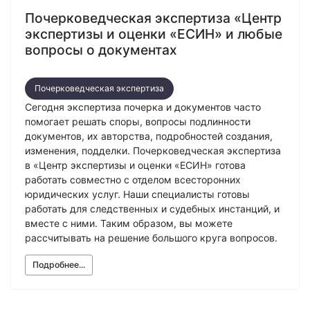
Экологическая экспертиза
Почерковедческая экспертиза «Центр
экспертизы и оценки «ЕСИН» и любые
Физико-химическая экспертиза
вопросы о документах
Экспертиза изделий из металлов
Юридико-лингвистическая экспертиза
Почерковедческая экспертиза
Юридическая экспертиза
Сегодня экспертиза почерка и документов часто
помогает решать споры, вопросы подлинности
Исследования на полиграфе
документов, их авторства, подробностей создания,
Комплексная экспертиза
изменения, подделки. Почерковедческая экспертиза
в «Центр экспертизы и оценки «ЕСИН» готова
Геммологическая экспертиза (ювелирная)
работать совместно с отделом всесторонних
Заключение эксперта на иностранном языке
юридических услуг. Наши специалисты готовы
Приемка квартиры
работать для следственных и судебных инстанций, и
вместе с ними. Таким образом, вы можете
рассчитывать на решение большого круга вопросов.
Подробнее...