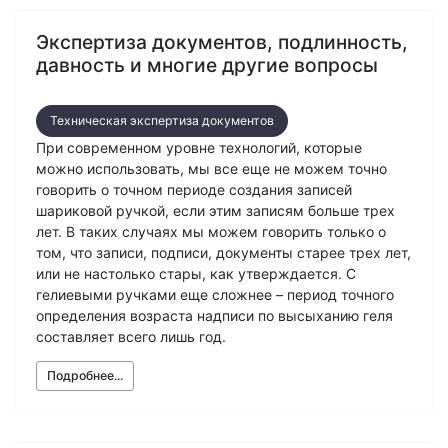
Экономическая экспертиза
Экспертиза документов, подлинность,
Фоноскопическая экспертиза
Автотехническая экспертиза
Психологическая экспертиза
давность и многие другие вопросы
Автотехническая экспертиза
Экспертиза электробытовой техники
Юридическая экспертиза
Экспертиза изделий из металлов
Экспертиза по технике безопасности
Экспертиза электробытовой техники
Техническая экспертиза документов
Экономическая экспертиза
Техническая экспертиза документов
При современном уровне технологий, которые
Экологическая экспертиза
Электротехническая экспертиза
Техническая экспертиза документов
можно использовать, мы все еще не можем точно
Строительно-техническая экспертиза
говорить о точном периоде создания записей
Почерковедческая экспертиза
шариковой ручкой, если этим записям больше трех
Пожарно-техническая экспертиза
Фоноскопическая экспертиза
Юридико-лингвистическая экспертиза
лет. В таких случаях мы можем говорить только о
Лингвистическая экспертиза
том, что записи, подписи, документы старее трех лет,
Экспертиза видео- и звукозаписей
Компьютерно-техническая экспертиза
или не настолько стары, как утверждается. С
Геммологическая экспертиза (ювелирная)
Лингвистическая экспертиза
гелиевыми ручками еще сложнее – период точного
Экспертиза видео- и звукозаписей
Автороведческая экспертиза
Автороведческая экспертиза
определения возраста надписи по высыханию геля
Товароведческая экспертиза
составляет всего лишь год.
Психологическая экспертиза
Экспериза игрового оборудования
Экспертиза по технике безопасности
Компьютерно-техническая экспертиза
Физико-химическая экспертиза
Подробнее...
Электротехническая экспертиза
Экспертиза игрового оборудования
Пожарно-техническая экспертиза