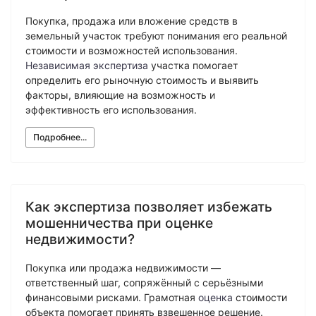
Экологическая экспертиза
Покупка, продажа или вложение средств в
земельный участок требуют понимания его реальной
Физико-химическая экспертиза
стоимости и возможностей использования.
Независимая экспертиза
участка помогает
Экспертиза изделий из металлов
определить его рыночную стоимость и выявить
Юридико-лингвистическая экспертиза
факторы, влияющие на возможность и
Юридическая экспертиза
эффективность его использования.
Исследования на полиграфе
Подробнее...
Комплексная экспертиза
Геммологическая экспертиза (ювелирная)
Заключение эксперта на иностранном языке
Как экспертиза позволяет избежать
Приемка квартиры
мошенничества при оценке
недвижимости?
Покупка или продажа недвижимости —
ответственный шаг, сопряжённый с серьёзными
финансовыми рисками. Грамотная
оценка
стоимости
объекта помогает принять взвешенное решение.