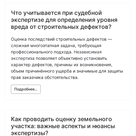
Экономическая экспертиза
Что учитывается при судебной
Фоноскопическая экспертиза
Автотехническая экспертиза
Психологическая экспертиза
экспертизе для определения уровня
Автотехническая экспертиза
Экспертиза электробытовой техники
вреда от строительных дефектов?
Юридическая экспертиза
Экспертиза изделий из металлов
Экспертиза по технике безопасности
Экспертиза электробытовой техники
Оценка последствий строительных дефектов —
Экономическая экспертиза
Техническая экспертиза документов
сложная многоэтапная задача, требующая
Экологическая экспертиза
Электротехническая экспертиза
Техническая экспертиза документов
профессионального подхода.
Независимая
Строительно-техническая экспертиза
экспертиза
позволяет объективно установить
Почерковедческая экспертиза
характер дефектов, причины их возникновения,
Пожарно-техническая экспертиза
Фоноскопическая экспертиза
Юридико-лингвистическая экспертиза
объем причинённого ущерба и значимые для защиты
Лингвистическая экспертиза
Экспертиза видео- и звукозаписей
прав заказчика обстоятельства.
Компьютерно-техническая экспертиза
Геммологическая экспертиза (ювелирная)
Лингвистическая экспертиза
Подробнее...
Экспертиза видео- и звукозаписей
Автороведческая экспертиза
Автороведческая экспертиза
Товароведческая экспертиза
Психологическая экспертиза
Экспериза игрового оборудования
Экспертиза по технике безопасности
Компьютерно-техническая экспертиза
Физико-химическая экспертиза
Как проводить оценку земельного
Электротехническая экспертиза
Экспертиза игрового оборудования
участка: важные аспекты и нюансы
Пожарно-техническая экспертиза
экспертизы?