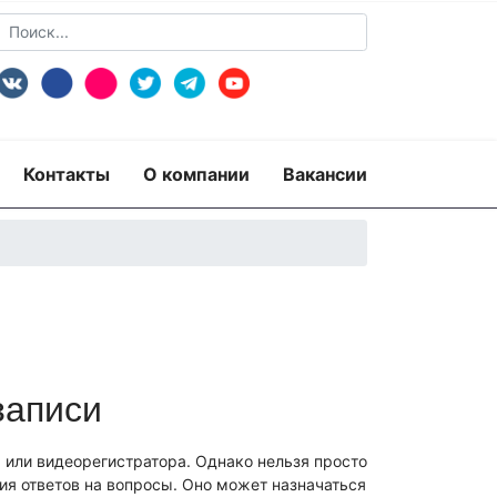
Контакты
О компании
Вакансии
записи
пертиза
Экспертиза изделий из металлов
экспертиза документов
ридико-лингвистическая экспертиза
или видеорегистратора. Однако нельзя просто
рная)
Экспертиза видео- и звукозаписей
ия ответов на вопросы. Оно может назначаться
 по технике безопасности