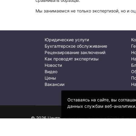
сравнивать образцы.
Мы занимаемся не только экспертизой, но и
оц
Юридические услуги
Ко
Бухгалтерское обслуживание
Ге
Рецензирование заключений
Но
Как проводят экспертизы
Н
Новости
Б
Видео
О
Цены
По
Вакансии
Н
Оставаясь на сайте, вы соглаша
данных службам веб-аналитики
© 2026 Центр экспертизы и оценки ЕСИН. Все п
NeuroWeb Master
- Стратегическое развитие. Ale