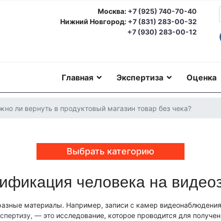
Москва:
+7 (925) 740-70-40
Нижний Новгород:
+7 (831) 283-00-32
+7 (930) 283-00-12
Главная
Экспертиза
Оценка
жно ли вернуть в продуктовый магазин товар без чека?
Выбрать категорию
тификация человека на видео
еская экспертиза
Автотехническая экспертиза
Юридическая экс
номическая экспертиза
Экологическая экспертиза
Техническая 
ерковедческая экспертиза
Пожарно-техническая экспертиза
Ю
разные материалы. Например, записи с камер видеонаблюдения 
о-техническая экспертиза
Геммологическая экспертиза (ювели
еская экспертиза
спертизу, — это
исследование, которое проводится для получен
Экспериза игрового оборудования
Экспертиза