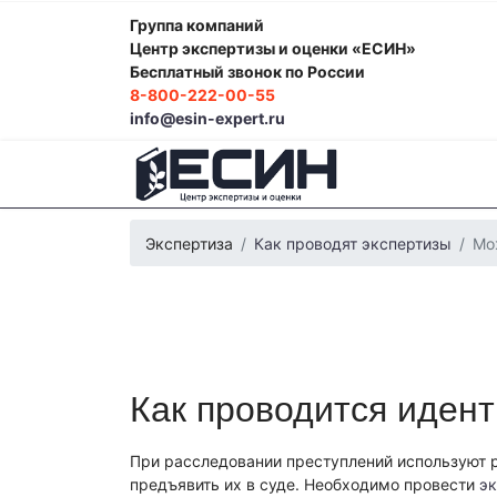
Группа компаний
Центр экспертизы и оценки «ЕСИН»
Бесплатный звонок по России
8-800-222-00-55
info@esin-expert.ru
Экспертиза
Как проводят экспертизы
Мо
Как проводится иден
Фоноскопическая экспертиза
Психологич
Экспертиза электробытовой техники
Эко
Строительно-техническая экспертиза
Поч
При расследовании преступлений используют 
Лингвистическая экспертиза
Компьютерн
предъявить их в суде. Необходимо провести
Автороведческая экспертиза
Товароведч
эк