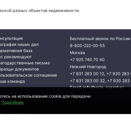
енкой
разных объектов недвижимости.
нсультация
Бесплатный звонок по России
ография наших дел
8-800-222-00-55
рмативная база
Москва
ас рекомендуют
+7 925 740 70 40
лагодарственные письма
Нижний Новгород
бразцы документов
+7 831 283 00 12
,
+7 930 283 
льзовательское соглашение
+7 831 283 00 32
,
+7 930 283
аша команда
Email:
info@esin-expert.ru
етесь на использование cookie для передачи
.
Подробнее
рава защищены.
xHammer