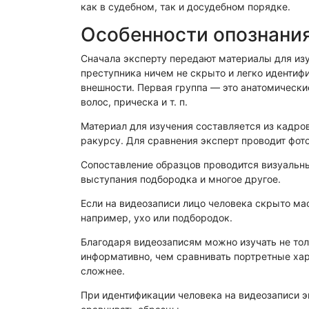
Физико-химическая экспертиза
Электрот
как в судебном, так и досудебном порядке.
Особенности опознания
Сначала эксперту передают материалы для изуч
преступника ничем не скрыто и легко идентиф
внешности. Первая группа — это анатомическ
волос, прическа и т. п.
Материал для изучения составляется из кадро
ракурсу. Для сравнения эксперт проводит фот
Сопоставление образцов проводится визуальны
выступания подбородка и многое другое.
Если на видеозаписи лицо человека скрыто ма
например, ухо или подбородок.
Благодаря видеозаписям можно изучать не тол
информативно, чем сравнивать портретные хар
сложнее.
При идентификации человека на видеозаписи э