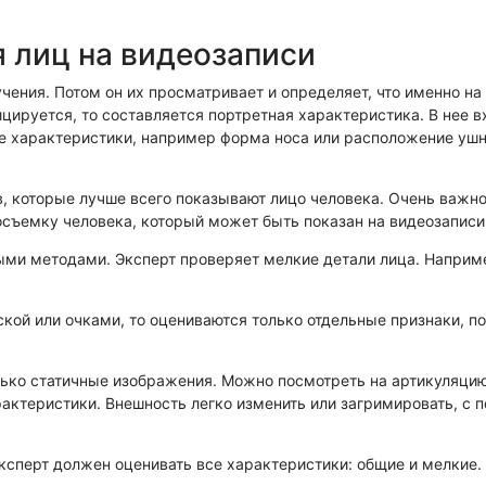
ехническая экспертиза
 лиц на видеозаписи
ения. Потом он их просматривает и определяет, что именно на
ицируется, то составляется портретная характеристика. В нее
ие характеристики, например форма носа или расположение уш
в, которые лучше всего показывают лицо человека. Очень важн
осъемку человека, который может быть показан на видеозаписи
ми методами. Эксперт проверяет мелкие детали лица. Наприме
ской или очками, то оцениваются только отдельные признаки, п
ько статичные изображения. Можно посмотреть на артикуляцию 
актеристики. Внешность легко изменить или загримировать, с п
ксперт должен оценивать все характеристики: общие и мелкие. 