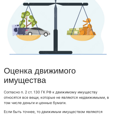
Экономическая экспертиза
Автотехническая экспертиза
Экспертиза электробытовой техники
Экспертиза по технике безопасности
Техническая экспертиза документов
Электротехническая экспертиза
Фоноскопическая экспертиза
Экспертиза видео- и звукозаписей
Оценка движимого
Лингвистическая экспертиза
имущества
Автороведческая экспертиза
Психологическая экспертиза
Согласно п. 2 ст. 130 ГК РФ к движимому имуществу
Компьютерно-техническая экспертиза
относятся все вещи, которые не являются недвижимыми, в
Экспертиза игрового оборудования
том числе деньги и ценные бумаги.
Пожарно-техническая экспертиза
Если быть точнее, то движимым имуществом являются