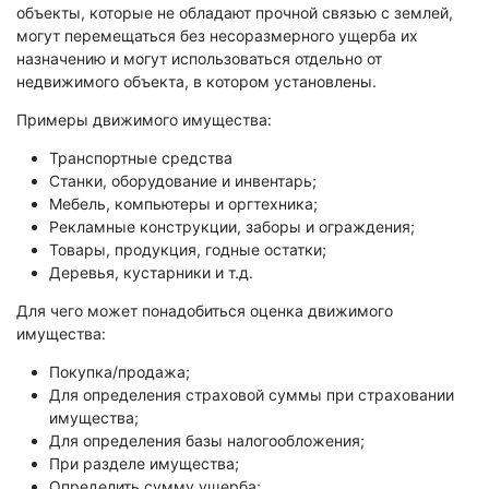
Экологическая экспертиза
объекты, которые не обладают прочной связью с землей,
могут перемещаться без несоразмерного ущерба их
назначению и могут использоваться отдельно от
Физико-химическая экспертиза
недвижимого объекта, в котором установлены.
Экспертиза изделий из металлов
Примеры движимого имущества:
Юридико-лингвистическая экспертиза
Транспортные средства
Юридическая экспертиза
Станки, оборудование и инвентарь;
Исследования на полиграфе
Мебель, компьютеры и оргтехника;
Рекламные конструкции, заборы и ограждения;
Комплексная экспертиза
Товары, продукция, годные остатки;
Геммологическая экспертиза (ювелирная)
Деревья, кустарники и т.д.
Заключение эксперта на иностранном языке
Для чего может понадобиться оценка движимого
Приемка квартиры
имущества:
Покупка/продажа;
Для определения страховой суммы при страховании
имущества;
Для определения базы налогообложения;
При разделе имущества;
Определить сумму ущерба;