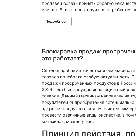
Физико-химическая экспертиза
Электрот
продавец обязан принять обратно некачеств
или нет. В некоторых случаях потребуется
э
Подробнее...
Блокировка продаж просроченн
это работает?
Сегодня проблема качества и безопасност
товаров приобрела особую актуальность. 
продажи просроченных продуктов в Россий
2024 года был запущен инновационный реж
товаров. Данный механизм направлен на то,
покупателей от приобретения потенциально
здоровья продуктов питания с истекшим сро
провести различные виды
экспертиз
, в том
магазинов, можно у нас.
Принцип действия, п