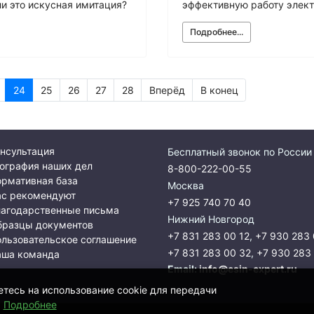
ли это искусная имитация?
эффективную работу элек
Подробнее...
24
25
26
27
28
Вперёд
В конец
нсультация
Бесплатный звонок по России
ография наших дел
8-800-222-00-55
рмативная база
Москва
ас рекомендуют
+7 925 740 70 40
лагодарственные письма
Нижний Новгород
бразцы документов
+7 831 283 00 12
,
+7 930 283 
льзовательское соглашение
+7 831 283 00 32
,
+7 930 283
аша команда
Email:
info@esin-expert.ru
етесь на использование cookie для передачи
.
Подробнее