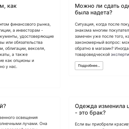
м, как
Можно ли сдать од
была надета?
нтом финансового рынка,
Ситуация, когда после по
иции, а инвесторам -
знакома многим покупател
документы, удостоверяющие
замечен уже после того, к
вы или обязательства
закономерный вопрос: мож
и, облигации, векселя,
обратно в магазин? Иногда
каты, а также
товароведческой
эксперт
ие как опционы и
Подробнее...
о у нас.
й?
Одежда изменила ц
- это брак?
венного освещения
олнечными лучами. Она
Если вы приобрели красив