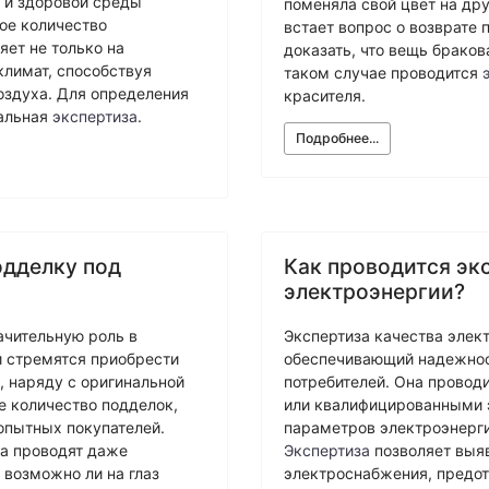
 и здоровой среды
поменяла свой цвет на дру
ое количество
встает вопрос о возврате 
яет не только на
доказать, что вещь браков
климат, способствуя
таком случае проводится
оздуха. Для определения
красителя.
иальная
экспертиза
.
Подробнее...
одделку под
Как проводится эк
электроэнергии?
ачительную роль в
Экспертиза качества элек
и стремятся приобрести
обеспечивающий надежнос
 наряду с оригинальной
потребителей. Она провод
е количество подделок,
или квалифицированными э
опытных покупателей.
параметров электроэнерг
да проводят даже
Экспертиза
позволяет выя
: возможно ли на глаз
электроснабжения, предот