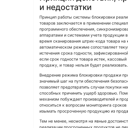
и недостатки
Принцип работы системы блокировки реал
товаров заключается в применении специа
программного обеспечения, синхронизиров
аппаратами и системами учета продукции в
время сканирования штрих-кода товара на 
автоматическом режиме сопоставляет теку
истечения срока годности, зафиксированной
если срок годности товара истек, кассовый
продажу, и товар нельзя будет реализовать.
Внедрение режима блокировки продажи пр
значимый шаг на пути обеспечения безопасн
позволяет предотвратить случаи покупки н
способных причинить ущерб здоровью. Пом
механизм побуждает производителей и прод
относиться к вопросам мониторинга сроков
изымать просроченную продукцию из прод
Тем не менее, несмотря на явные достоинс
реализации просроченных продуктов не ли