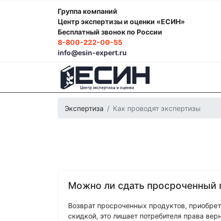
Группа компаний
Центр экспертизы и оценки «ЕСИН»
Бесплатный звонок по России
8-800-222-00-55
info@esin-expert.ru
Экспертиза
Как проводят экспертизы
Можно ли сдать просроченный п
Фоноскопическая экспертиза
Психологич
Экспертиза электробытовой техники
Эко
Строительно-техническая экспертиза
Поч
Возврат просроченных продуктов, приобрете
Лингвистическая экспертиза
Компьютерн
Автороведческая экспертиза
Товароведч
скидкой, это лишает потребителя права вер