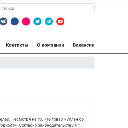
Контакты
О компании
Вакансии
пертиза
Экспертиза изделий из металлов
экспертиза документов
ридико-лингвистическая экспертиза
лей. Несмотря на то, что товар куплен со
рная)
Экспертиза видео- и звукозаписей
 по технике безопасности
годности. Согласно законодательству РФ,