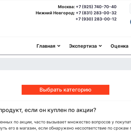
Москва:
+7 (925) 740-70-40
Нижний Новгород:
+7 (831) 283-00-32
+7 (930) 283-00-12
Главная
Экспертиза
Оценка
Выбрать категорию
родукт, если он куплен по акции?
еская экспертиза
Автотехническая экспертиза
Юридическая экс
номическая экспертиза
Экологическая экспертиза
Техническая 
ерковедческая экспертиза
Пожарно-техническая экспертиза
Ю
нных по акции, часто вызывает множество вопросов у покупате
о-техническая экспертиза
Геммологическая экспертиза (ювели
еская экспертиза
Экспериза игрового оборудования
Экспертиза
нуть его в магазин, если обнаружено несоответствие по срокам 