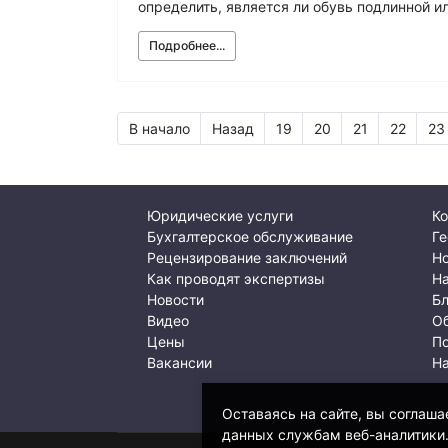
определить, является ли обувь подлинной и
Подробнее...
В начало
Назад
19
20
21
22
23
Юридические услуги
Ко
Бухгалтерское обслуживание
Ге
Рецензирование заключений
Но
Как проводят экспертизы
Н
Новости
Б
Видео
О
Цены
По
Вакансии
Н
Оставаясь на сайте, вы соглаша
данных службам веб-аналитики