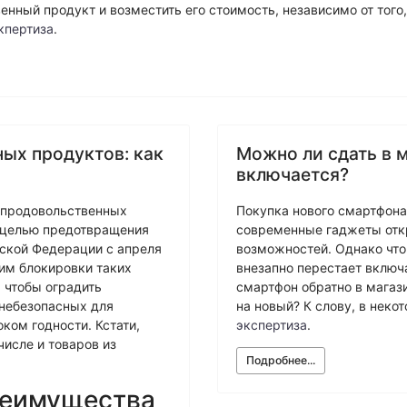
ехническая экспертиза
енный продукт и возместить его стоимость, независимо от того
кпертиза
.
ых продуктов: как
Можно ли сдать в м
включается?
и продовольственных
Покупка нового смартфона 
С целью предотвращения
современные гаджеты отк
ской Федерации с апреля
возможностей. Однако что
им блокировки таких
внезапно перестает включ
 чтобы оградить
смартфон обратно в магази
 небезопасных для
на новый? К слову, в нек
ком годности. Кстати,
экспертиза
.
 числе и товаров из
Подробнее...
реимущества