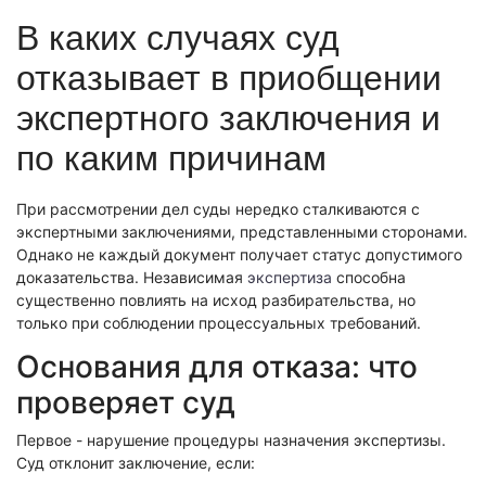
Экономическая экспертиза
В каких случаях суд
Фоноскопическая экспертиза
Автотехническая экспертиза
Психологическая экспертиза
отказывает в приобщении
Автотехническая экспертиза
Экспертиза электробытовой техники
Юридическая экспертиза
экспертного заключения и
Экспертиза изделий из металлов
Экспертиза по технике безопасности
Экспертиза электробытовой техники
Экономическая экспертиза
по каким причинам
Техническая экспертиза документов
Экологическая экспертиза
Электротехническая экспертиза
Техническая экспертиза документов
Строительно-техническая экспертиза
При рассмотрении дел суды нередко сталкиваются с
Почерковедческая экспертиза
экспертными заключениями, представленными сторонами.
Пожарно-техническая экспертиза
Фоноскопическая экспертиза
Юридико-лингвистическая экспертиза
Однако не каждый документ получает статус допустимого
Лингвистическая экспертиза
Экспертиза видео- и звукозаписей
доказательства. Независимая
экспертиза
способна
Компьютерно-техническая экспертиза
существенно повлиять на исход разбирательства, но
Геммологическая экспертиза (ювелирная)
Лингвистическая экспертиза
Экспертиза видео- и звукозаписей
только при соблюдении процессуальных требований.
Автороведческая экспертиза
Автороведческая экспертиза
Товароведческая экспертиза
Основания для отказа: что
Психологическая экспертиза
Экспериза игрового оборудования
Экспертиза по технике безопасности
проверяет суд
Компьютерно-техническая экспертиза
Физико-химическая экспертиза
Электротехническая экспертиза
Экспертиза игрового оборудования
Первое - нарушение процедуры назначения экспертизы.
Суд отклонит заключение, если:
Пожарно-техническая экспертиза