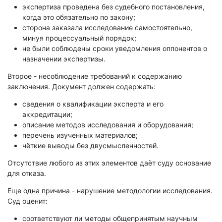
Экологическая экспертиза
экспертиза проведена без судебного постановления,
когда это обязательно по закону;
сторона заказала исследование самостоятельно,
Физико-химическая экспертиза
минуя процессуальный порядок;
Экспертиза изделий из металлов
не были соблюдены сроки уведомления оппонентов о
назначении экспертизы.
Юридико-лингвистическая экспертиза
Второе - несоблюдение требований к содержанию
Юридическая экспертиза
заключения. Документ должен содержать:
Исследования на полиграфе
сведения о квалификации эксперта и его
Комплексная экспертиза
аккредитации;
Геммологическая экспертиза (ювелирная)
описание методов исследования и оборудования;
Заключение эксперта на иностранном языке
перечень изученных материалов;
чёткие выводы без двусмысленностей.
Приемка квартиры
Отсутствие любого из этих элементов даёт суду основание
для отказа.
Еще одна причина - нарушение методологии исследования.
Суд оценит:
соответствуют ли методы общепринятым научным