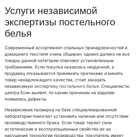
Экономическая экспертиза
Услуги независимой
Фоноскопическая экспертиза
Автотехническая экспертиза
Психологическая экспертиза
экспертизы постельного
Автотехническая экспертиза
Экспертиза электробытовой техники
Юридическая экспертиза
белья
Экспертиза изделий из металлов
Экспертиза по технике безопасности
Экспертиза электробытовой техники
Экономическая экспертиза
Техническая экспертиза документов
Экологическая экспертиза
Современный ассортимент спальных принадлежностей и
Электротехническая экспертиза
Техническая экспертиза документов
домашнего текстиля очень обширен, однако далеко не все
Строительно-техническая экспертиза
товары данной категории отвечают установленным
Почерковедческая экспертиза
Пожарно-техническая экспертиза
требованиям. Если покупка оказалась неудачной, а
Фоноскопическая экспертиза
Юридико-лингвистическая экспертиза
продавец отказывается принимать претензию и менять
Лингвистическая экспертиза
Экспертиза видео- и звукозаписей
товар ненадлежащего качества, стоит заказать
Компьютерно-техническая экспертиза
Геммологическая экспертиза (ювелирная)
независимую
экспертизу постельного белья
. Специалисты
Лингвистическая экспертиза
Экспертиза видео- и звукозаписей
центра Есин выявят, по каким причинам на изделии
Автороведческая экспертиза
Автороведческая экспертиза
появились дефекты.
Товароведческая экспертиза
Психологическая экспертиза
Экспериза игрового оборудования
Независимая проверка на базе специализированной
Экспертиза по технике безопасности
Компьютерно-техническая экспертиза
Физико-химическая экспертиза
лаборатории помогает установить наличие или отсутствие
Электротехническая экспертиза
Экспертиза игрового оборудования
производственного брака. Если товар теряет свои
эстетические и эксплуатационные свойства из-за
Пожарно-техническая экспертиза
нарушения технологии производства, покупатель имеет