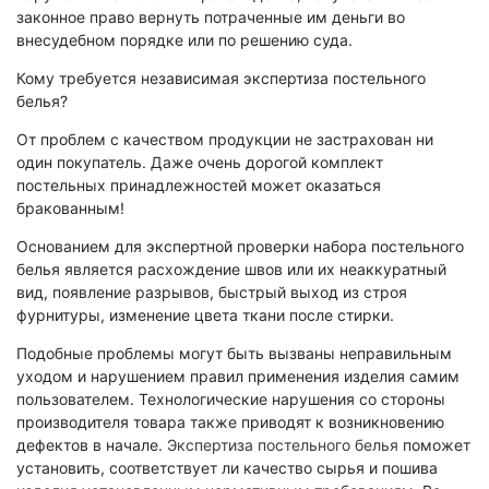
Экологическая экспертиза
законное право вернуть потраченные им деньги во
внесудебном порядке или по решению суда.
Физико-химическая экспертиза
Кому требуется независимая экспертиза постельного
белья?
Экспертиза изделий из металлов
Юридико-лингвистическая экспертиза
От проблем с качеством продукции не застрахован ни
один покупатель. Даже очень дорогой комплект
Юридическая экспертиза
постельных принадлежностей может оказаться
Исследования на полиграфе
бракованным!
Комплексная экспертиза
Основанием для экспертной проверки набора постельного
Геммологическая экспертиза (ювелирная)
белья является расхождение швов или их неаккуратный
вид, появление разрывов, быстрый выход из строя
Заключение эксперта на иностранном языке
фурнитуры, изменение цвета ткани после стирки.
Приемка квартиры
Подобные проблемы могут быть вызваны неправильным
уходом и нарушением правил применения изделия самим
пользователем. Технологические нарушения со стороны
производителя товара также приводят к возникновению
дефектов в начале.
Экспертиза постельного белья
поможет
установить, соответствует ли качество сырья и пошива