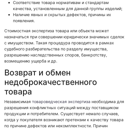
Экологическая экспертиза
Соответствие товара нормативам и стандартам
качества, установленным для данной группы изделий;
Наличие явных и скрытых дефектов, причины их
Физико-химическая экспертиза
появления.
Экспертиза изделий из металлов
Стоимостная экспертиза товара или объекта может
Юридико-лингвистическая экспертиза
назначаться при совершении юридически значимых сделок
с имуществом. Такая процедура проводится в рамках
Юридическая экспертиза
судебного разбирательства по разделу имущества,
Исследования на полиграфе
разрешению наследственных споров, банкротству,
возмещению ущерба и др.
Комплексная экспертиза
Геммологическая экспертиза (ювелирная)
Возврат и обмен
Заключение эксперта на иностранном языке
недоброкачественного
Приемка квартиры
товара
Независимая
товароведческая экспертиза
необходима для
разрешения конфликтных ситуаций между поставщиком
продукции и потребителем. Существует немало случаев,
когда у покупателя возникают претензии к качеству товара
по причине дефектов или некомплектности. Причин