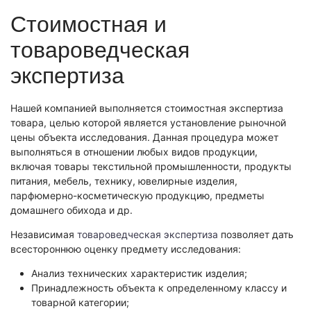
Экономическая экспертиза
Стоимостная и
Фоноскопическая экспертиза
Автотехническая экспертиза
Психологическая экспертиза
товароведческая
Автотехническая экспертиза
Экспертиза электробытовой техники
Юридическая экспертиза
экспертиза
Экспертиза изделий из металлов
Экспертиза по технике безопасности
Экспертиза электробытовой техники
Экономическая экспертиза
Техническая экспертиза документов
Экологическая экспертиза
Нашей компанией выполняется стоимостная экспертиза
Электротехническая экспертиза
Техническая экспертиза документов
товара, целью которой является установление рыночной
Строительно-техническая экспертиза
цены объекта исследования. Данная процедура может
Почерковедческая экспертиза
Пожарно-техническая экспертиза
выполняться в отношении любых видов продукции,
Фоноскопическая экспертиза
Юридико-лингвистическая экспертиза
включая товары текстильной промышленности, продукты
Лингвистическая экспертиза
Экспертиза видео- и звукозаписей
питания, мебель, технику, ювелирные изделия,
Компьютерно-техническая экспертиза
Геммологическая экспертиза (ювелирная)
парфюмерно-косметическую продукцию, предметы
Лингвистическая экспертиза
Экспертиза видео- и звукозаписей
домашнего обихода и др.
Автороведческая экспертиза
Автороведческая экспертиза
Товароведческая экспертиза
Независимая
товароведческая экспертиза
позволяет дать
Психологическая экспертиза
Экспериза игрового оборудования
всестороннюю оценку предмету исследования:
Экспертиза по технике безопасности
Компьютерно-техническая экспертиза
Физико-химическая экспертиза
Электротехническая экспертиза
Анализ технических характеристик изделия;
Экспертиза игрового оборудования
Принадлежность объекта к определенному классу и
Пожарно-техническая экспертиза
товарной категории;