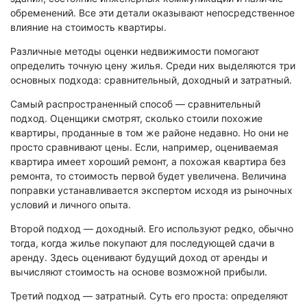
Экологическая экспертиза
обременений. Все эти детали оказывают непосредственное
влияние на стоимость квартиры.
Физико-химическая экспертиза
Различные методы оценки недвижимости помогают
определить точную цену жилья. Среди них выделяются три
Экспертиза изделий из металлов
основных подхода: сравнительный, доходный и затратный.
Юридико-лингвистическая экспертиза
Самый распространенный способ — сравнительный
Юридическая экспертиза
подход. Оценщики смотрят, сколько стоили похожие
Исследования на полиграфе
квартиры, проданные в том же районе недавно. Но они не
Комплексная экспертиза
просто сравнивают цены. Если, например, оцениваемая
квартира имеет хороший ремонт, а похожая квартира без
Геммологическая экспертиза (ювелирная)
ремонта, то стоимость первой будет увеличена. Величина
Заключение эксперта на иностранном языке
поправки устанавливается экспертом исходя из рыночных
условий и личного опыта.
Приемка квартиры
Второй подход — доходный. Его используют редко, обычно
тогда, когда жилье покупают для последующей сдачи в
аренду. Здесь оценивают будущий доход от аренды и
вычисляют стоимость на основе возможной прибыли.
Третий подход — затратный. Суть его проста: определяют