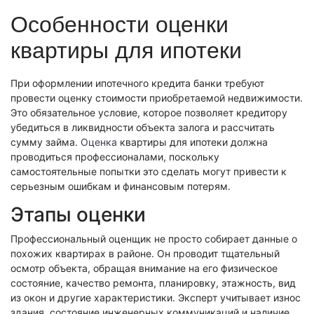
Экономическая экспертиза
Особенности оценки
Фоноскопическая экспертиза
Автотехническая экспертиза
Психологическая экспертиза
квартиры для ипотеки
Автотехническая экспертиза
Экспертиза электробытовой техники
Юридическая экспертиза
Экспертиза изделий из металлов
Экспертиза по технике безопасности
При оформлении ипотечного кредита банки требуют
Экспертиза электробытовой техники
Экономическая экспертиза
Техническая экспертиза документов
провести оценку стоимости приобретаемой недвижимости.
Экологическая экспертиза
Это обязательное условие, которое позволяет кредитору
Электротехническая экспертиза
Техническая экспертиза документов
убедиться в ликвидности объекта залога и рассчитать
Строительно-техническая экспертиза
Почерковедческая экспертиза
сумму займа.
Оценка
квартиры для ипотеки должна
Пожарно-техническая экспертиза
проводиться профессионалами, поскольку
Фоноскопическая экспертиза
Юридико-лингвистическая экспертиза
самостоятельные попытки это сделать могут привести к
Лингвистическая экспертиза
Экспертиза видео- и звукозаписей
Компьютерно-техническая экспертиза
серьезным ошибкам и финансовым потерям.
Геммологическая экспертиза (ювелирная)
Лингвистическая экспертиза
Экспертиза видео- и звукозаписей
Этапы оценки
Автороведческая экспертиза
Автороведческая экспертиза
Товароведческая экспертиза
Профессиональный оценщик не просто собирает данные о
Психологическая экспертиза
Экспериза игрового оборудования
Экспертиза по технике безопасности
похожих квартирах в районе. Он проводит тщательный
Компьютерно-техническая экспертиза
Физико-химическая экспертиза
осмотр объекта, обращая внимание на его физическое
Электротехническая экспертиза
Экспертиза игрового оборудования
состояние, качество ремонта, планировку, этажность, вид
из окон и другие характеристики. Эксперт учитывает износ
Пожарно-техническая экспертиза
здания, состояние инженерных коммуникаций и наличие