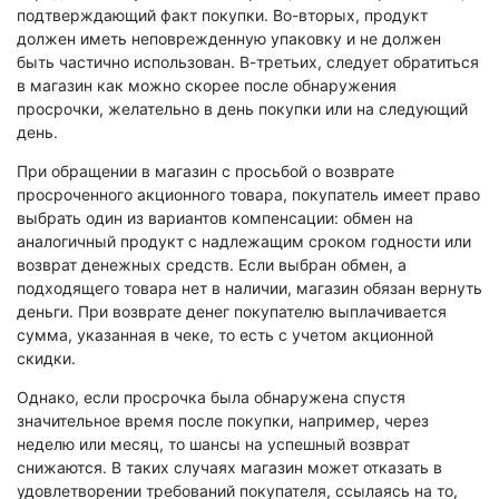
Экологическая экспертиза
подтверждающий факт покупки. Во-вторых, продукт
должен иметь неповрежденную упаковку и не должен
быть частично использован. В-третьих, следует обратиться
Физико-химическая экспертиза
в магазин как можно скорее после обнаружения
Экспертиза изделий из металлов
просрочки, желательно в день покупки или на следующий
день.
Юридико-лингвистическая экспертиза
При обращении в магазин с просьбой о возврате
Юридическая экспертиза
просроченного акционного товара, покупатель имеет право
Исследования на полиграфе
выбрать один из вариантов компенсации: обмен на
Комплексная экспертиза
аналогичный продукт с надлежащим сроком годности или
возврат денежных средств. Если выбран обмен, а
Геммологическая экспертиза (ювелирная)
подходящего товара нет в наличии, магазин обязан вернуть
Заключение эксперта на иностранном языке
деньги. При возврате денег покупателю выплачивается
Приемка квартиры
сумма, указанная в чеке, то есть с учетом акционной
скидки.
Однако, если просрочка была обнаружена спустя
значительное время после покупки, например, через
неделю или месяц, то шансы на успешный возврат
снижаются. В таких случаях магазин может отказать в
удовлетворении требований покупателя, ссылаясь на то,