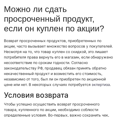
Экономическая экспертиза
Можно ли сдать
Фоноскопическая экспертиза
Автотехническая экспертиза
Психологическая экспертиза
просроченный продукт,
Автотехническая экспертиза
Экспертиза электробытовой техники
Юридическая экспертиза
если он куплен по акции?
Экспертиза изделий из металлов
Экспертиза по технике безопасности
Экспертиза электробытовой техники
Экономическая экспертиза
Техническая экспертиза документов
Экологическая экспертиза
Возврат просроченных продуктов, приобретенных по
Электротехническая экспертиза
Техническая экспертиза документов
акции, часто вызывает множество вопросов у покупателей.
Строительно-техническая экспертиза
Несмотря на то, что товар куплен со скидкой, это лишает
Почерковедческая экспертиза
Пожарно-техническая экспертиза
потребителя права вернуть его в магазин, если обнаружено
Фоноскопическая экспертиза
Юридико-лингвистическая экспертиза
несоответствие по срокам годности. Согласно
Лингвистическая экспертиза
Экспертиза видео- и звукозаписей
законодательству РФ, продавец обязан принять обратно
Компьютерно-техническая экспертиза
Геммологическая экспертиза (ювелирная)
некачественный продукт и возместить его стоимость,
Лингвистическая экспертиза
Экспертиза видео- и звукозаписей
независимо от того, был ли он приобретен по акционной
Автороведческая экспертиза
Автороведческая экспертиза
цене или нет. В некоторых случаях потребуется
экпертиза
.
Товароведческая экспертиза
Психологическая экспертиза
Экспериза игрового оборудования
Условия возврата
Экспертиза по технике безопасности
Компьютерно-техническая экспертиза
Физико-химическая экспертиза
Электротехническая экспертиза
Чтобы успешно осуществить возврат просроченного
Экспертиза игрового оборудования
товара, купленного по акции, необходимо соблюсти
Пожарно-техническая экспертиза
определенные условия. Во-первых, важно сохранить чек,