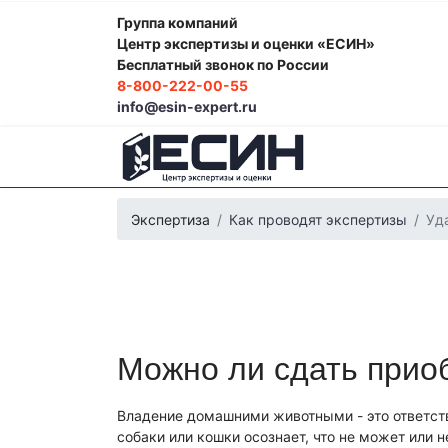
Группа компаний
Центр экспертизы и оценки «ЕСИН»
Бесплатный звонок по России
8-800-222-00-55
info@esin-expert.ru
Экспертиза
Как проводят экспертизы
Уд
Можно ли сдать приоб
Фоноскопическая экспертиза
Психологич
Экспертиза электробытовой техники
Эко
Строительно-техническая экспертиза
Поч
Владение домашними животными - это ответств
Лингвистическая экспертиза
Компьютерн
собаки или кошки осознает, что не может или 
Автороведческая экспертиза
Товароведч