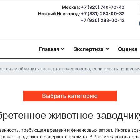
Москва:
+7 (925) 740-70-40
Нижний Новгород:
+7 (831) 283-00-32
+7 (930) 283-00-12
Главная
Экспертиза
Оценка
астся ли обмануть эксперта-почерковеда, если писать непривыч
Выбрать категорию
ретенное животное заводчику
еская экспертиза
Автотехническая экспертиза
Юридическая экс
номическая экспертиза
Экологическая экспертиза
Техническая 
ерковедческая экспертиза
Пожарно-техническая экспертиза
Ю
енность, требующая времени и финансовых затрат. Иногда возн
о-техническая экспертиза
Геммологическая экспертиза (ювели
не хочет продолжать содержать питомца. В России законодатель
еская экспертиза
Экспериза игрового оборудования
Экспертиза