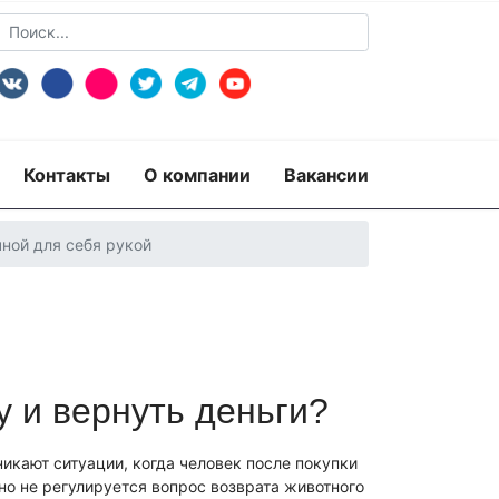
Контакты
О компании
Вакансии
ной для себя рукой
 и вернуть деньги?
пертиза
Экспертиза изделий из металлов
экспертиза документов
ридико-лингвистическая экспертиза
икают ситуации, когда человек после покупки
рная)
Экспертиза видео- и звукозаписей
но не регулируется вопрос возврата животного
 по технике безопасности