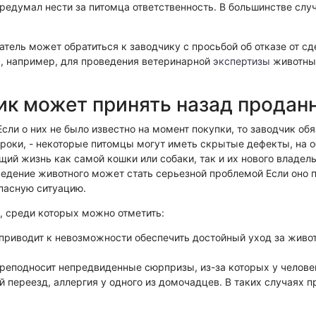
ехническая экспертиза
ередумал нести за питомца ответственность. В большинстве слу
патель может обратиться к заводчику с просьбой об отказе от 
, например, для проведения ветеринарной
экспертизы
животных
чик может принять назад продан
ли о них не было известно на момент покупки, то заводчик обя
роки, - некоторые питомцы могут иметь скрытые дефекты, на 
ий жизнь как самой кошки или собаки, так и их нового владель
едение животного может стать серьезной проблемой Если оно 
пасную ситуацию.
, среди которых можно отметить:
приводит к невозможности обеспечить достойный уход за живот
реподносит непредвиденные сюрпризы, из-за которых у челове
й переезд, аллергия у одного из домочадцев. В таких случаях 