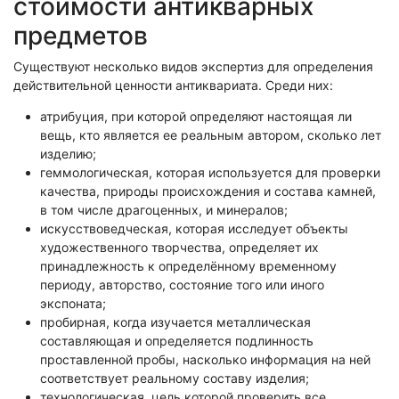
стоимости антикварных
Экологическая экспертиза
предметов
Физико-химическая экспертиза
Существуют несколько видов экспертиз для определения
действительной ценности антиквариата. Среди них:
Экспертиза изделий из металлов
Юридико-лингвистическая экспертиза
атрибуция, при которой определяют настоящая ли
вещь, кто является ее реальным автором, сколько лет
Юридическая экспертиза
изделию;
Исследования на полиграфе
геммологическая, которая используется для проверки
Комплексная экспертиза
качества, природы происхождения и состава камней,
в том числе драгоценных, и минералов;
Геммологическая экспертиза (ювелирная)
искусствоведческая, которая исследует объекты
Заключение эксперта на иностранном языке
художественного творчества, определяет их
Приемка квартиры
принадлежность к определённому временному
периоду, авторство, состояние того или иного
экспоната;
пробирная, когда изучается металлическая
составляющая и определяется подлинность
проставленной пробы, насколько информация на ней
соответствует реальному составу изделия;
технологическая, цель которой проверить все