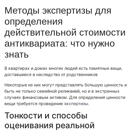
Экономическая экспертиза
Методы экспертизы для
Фоноскопическая экспертиза
Автотехническая экспертиза
Психологическая экспертиза
определения
Автотехническая экспертиза
Экспертиза электробытовой техники
Юридическая экспертиза
действительной стоимости
Экспертиза изделий из металлов
Экспертиза по технике безопасности
Экспертиза электробытовой техники
Экономическая экспертиза
антиквариата: что нужно
Техническая экспертиза документов
Экологическая экспертиза
Электротехническая экспертиза
Техническая экспертиза документов
знать
Строительно-техническая экспертиза
Почерковедческая экспертиза
Пожарно-техническая экспертиза
Фоноскопическая экспертиза
В квартирах и домах многих людей есть памятные вещи,
Юридико-лингвистическая экспертиза
Лингвистическая экспертиза
доставшиеся в наследство от родственников
Экспертиза видео- и звукозаписей
Компьютерно-техническая экспертиза
Геммологическая экспертиза (ювелирная)
Лингвистическая экспертиза
Некоторые из них могут представлять большую ценность и
Экспертиза видео- и звукозаписей
быть не только семейной реликвией, но и в экстренных
Автороведческая экспертиза
Автороведческая экспертиза
Товароведческая экспертиза
случаях финансовым активом. Для определения ценности
Психологическая экспертиза
Экспериза игрового оборудования
вещи требуется проведение
экспертизы
.
Экспертиза по технике безопасности
Компьютерно-техническая экспертиза
Физико-химическая экспертиза
Тонкости и способы
Электротехническая экспертиза
Экспертиза игрового оборудования
оценивания реальной
Пожарно-техническая экспертиза