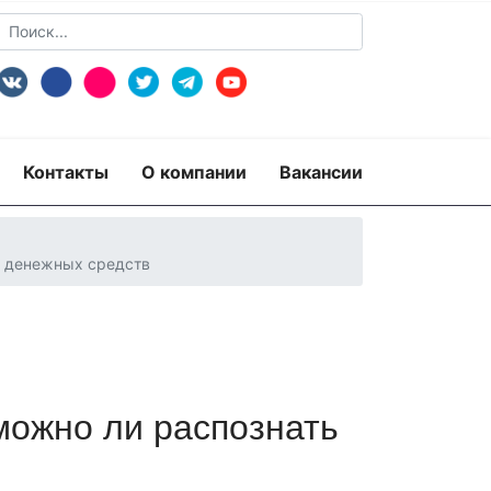
Контакты
О компании
Вакансии
и денежных средств
можно ли распознать
пертиза
Экспертиза изделий из металлов
экспертиза документов
ридико-лингвистическая экспертиза
рная)
Экспертиза видео- и звукозаписей