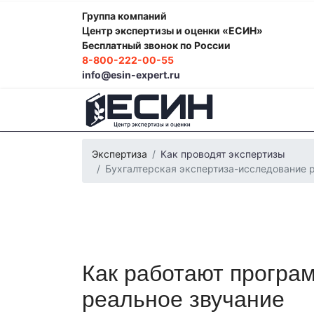
Группа компаний
Центр экспертизы и оценки «ЕСИН»
Бесплатный звонок по России
8-800-222-00-55
info@esin-expert.ru
Экспертиза
Как проводят экспертизы
Бухгалтерская экспертиза-исследование 
Как работают програм
Фоноскопическая экспертиза
Психологич
Экспертиза электробытовой техники
Эко
реальное звучание
Строительно-техническая экспертиза
Поч
Лингвистическая экспертиза
Компьютерн