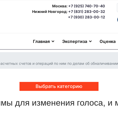
Москва:
+7 (925) 740-70-40
Нижний Новгород:
+7 (831) 283-00-32
+7 (930) 283-00-12
Главная
Экспертиза
Оценка
расчетных счетов и операций по ним по делам об обналичивани
Выбрать категорию
мы для изменения голоса, и 
еская экспертиза
Автотехническая экспертиза
Юридическая экс
номическая экспертиза
Экологическая экспертиза
Техническая 
ерковедческая экспертиза
Пожарно-техническая экспертиза
Ю
о-техническая экспертиза
Геммологическая экспертиза (ювели