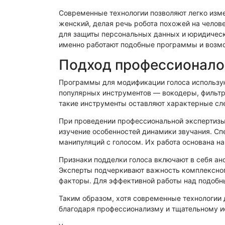
Автороведческая экспертиза
Товароведч
Современные технологии позволяют легко изм
Физико-химическая экспертиза
Электрот
женский, делая речь робота похожей на челов
для защиты персональных данных и юридическо
именно работают подобные программы и возмож
Подход профессионало
Программы для модификации голоса использую
популярных инструментов — вокодеры, фильтры
такие инструменты оставляют характерные сл
При проведении профессиональной экспертизы
изучение особенностей динамики звучания. С
манипуляций с голосом. Их работа основана н
Признаки подделки голоса включают в себя а
Эксперты подчеркивают важность комплексного
факторы. Для эффективной работы над подоб
Таким образом, хотя современные технологии
благодаря профессионализму и тщательному 