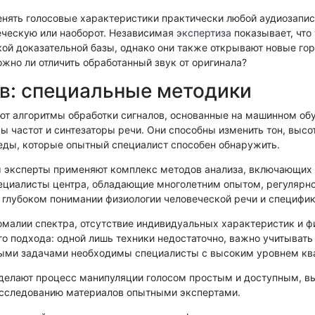
еская экспертиза
Экспериза игрового оборудования
Экспертиза
енять голосовые характеристики практически любой аудиозапи
ехническая экспертиза
еческую или наоборот. Независимая
экспертиза
показывает, что
й доказательной базы, однако они также открывают новые гори
но ли отличить обработанный звук от оригинала?
в: специальные методики
т алгоритмы обработки сигналов, основанные на машинном обу
 частот и синтезаторы речи. Они способны изменить тон, высо
еды, которые опытный специалист способен обнаружить.
 эксперты применяют комплекс методов анализа, включающих 
пециалисты центра, обладающие многолетним опытом, регулярно
а глубоком понимании физиологии человеческой речи и специфи
номалии спектра, отсутствие индивидуальных характеристик и
 подхода: одной лишь техники недостаточно, важно учитывать
ными задачами необходимы специалисты с высоким уровнем кв
 делают процесс манипуляции голосом простым и доступным, 
исследованию материалов опытными экспертами.