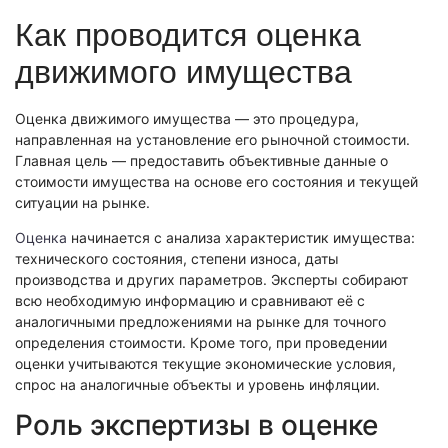
Экономическая экспертиза
Как проводится оценка
Фоноскопическая экспертиза
Автотехническая экспертиза
Психологическая экспертиза
движимого имущества
Автотехническая экспертиза
Экспертиза электробытовой техники
Юридическая экспертиза
Экспертиза изделий из металлов
Экспертиза по технике безопасности
Оценка движимого имущества — это процедура,
Экспертиза электробытовой техники
Экономическая экспертиза
Техническая экспертиза документов
направленная на установление его рыночной стоимости.
Экологическая экспертиза
Главная цель — предоставить объективные данные о
Электротехническая экспертиза
Техническая экспертиза документов
стоимости имущества на основе его состояния и текущей
Строительно-техническая экспертиза
Почерковедческая экспертиза
ситуации на рынке.
Пожарно-техническая экспертиза
Фоноскопическая экспертиза
Юридико-лингвистическая экспертиза
Оценка
начинается с анализа характеристик имущества:
Лингвистическая экспертиза
Экспертиза видео- и звукозаписей
технического состояния, степени износа, даты
Компьютерно-техническая экспертиза
Геммологическая экспертиза (ювелирная)
производства и других параметров. Эксперты собирают
Лингвистическая экспертиза
Экспертиза видео- и звукозаписей
всю необходимую информацию и сравнивают её с
Автороведческая экспертиза
Автороведческая экспертиза
аналогичными предложениями на рынке для точного
Товароведческая экспертиза
Психологическая экспертиза
определения стоимости. Кроме того, при проведении
Экспериза игрового оборудования
Экспертиза по технике безопасности
оценки учитываются текущие экономические условия,
Компьютерно-техническая экспертиза
Физико-химическая экспертиза
спрос на аналогичные объекты и уровень инфляции.
Электротехническая экспертиза
Экспертиза игрового оборудования
Роль экспертизы в оценке
Пожарно-техническая экспертиза