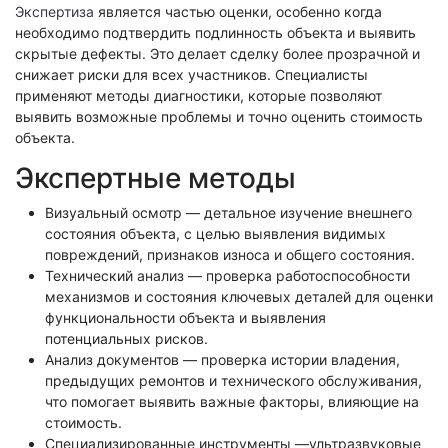
Экологическая экспертиза
Экспертиза
является частью оценки, особенно когда
необходимо подтвердить подлинность объекта и выявить
скрытые дефекты. Это делает сделку более прозрачной и
Физико-химическая экспертиза
снижает риски для всех участников. Специалисты
применяют методы диагностики, которые позволяют
Экспертиза изделий из металлов
выявить возможные проблемы и точно оценить стоимость
Юридико-лингвистическая экспертиза
объекта.
Юридическая экспертиза
Экспертные методы
Исследования на полиграфе
Комплексная экспертиза
Визуальный осмотр — детальное изучение внешнего
состояния объекта, с целью выявления видимых
Геммологическая экспертиза (ювелирная)
повреждений, признаков износа и общего состояния.
Заключение эксперта на иностранном языке
Технический анализ — проверка работоспособности
механизмов и состояния ключевых деталей для оценки
Приемка квартиры
функциональности объекта и выявления
потенциальных рисков.
Анализ документов — проверка истории владения,
предыдущих ремонтов и технического обслуживания,
что помогает выявить важные факторы, влияющие на
стоимость.
Специализированные инструменты —ультразвуковые