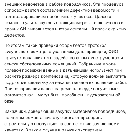
Экологическая экспертиза
внешних недочетов в работе подрядчиков. Эта процедура
сопровождается составлением дефектной ведомости и
фотографированием проблемных участков. Далее с
Физико-химическая экспертиза
помощью ультразвуковых толщиномеров, тепловизоров и
Экспертиза изделий из металлов
прочих СИ выполняется инструментальный поиск скрытых
дефектов.
Юридико-лингвистическая экспертиза
По итогам такой проверки оформляется протокол
Юридическая экспертиза
визуального осмотра с указанием даты проверки, ФИО
Исследования на полиграфе
присутствовавших лиц, задействованных инструментах и
Комплексная экспертиза
списка обследованных помещений. Собранные в ходе
полевой проверки данные в дальнейшем используют при
Геммологическая экспертиза (ювелирная)
расчете размера компенсации, которую должен выплатить
Заключение эксперта на иностранном языке
подрядчик заказчику за некачественное выполнение работ.
Приемка квартиры
При оспаривании качества ремонта в суде полученные
фотоматериалы могут быть приобщены к доказательной
базе.
Заказчики, доверяющие закупку материалов подрядчиков,
по итогам ремонта зачастую желают проверить
строительную продукцию на соответствие заявленному
качеству. В таком случае в рамках экспертизы