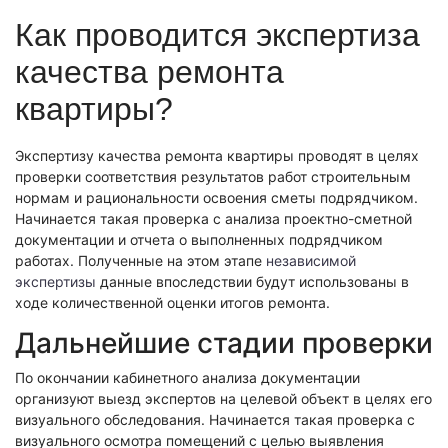
Экономическая экспертиза
Как проводится экспертиза
Фоноскопическая экспертиза
Автотехническая экспертиза
Психологическая экспертиза
качества ремонта
Автотехническая экспертиза
Экспертиза электробытовой техники
Юридическая экспертиза
квартиры?
Экспертиза изделий из металлов
Экспертиза по технике безопасности
Экспертиза электробытовой техники
Экономическая экспертиза
Техническая экспертиза документов
Экологическая экспертиза
Экспертизу качества ремонта квартиры проводят в целях
Электротехническая экспертиза
Техническая экспертиза документов
проверки соответствия результатов работ строительным
Строительно-техническая экспертиза
нормам и рациональности освоения сметы подрядчиком.
Почерковедческая экспертиза
Пожарно-техническая экспертиза
Начинается такая проверка с анализа проектно-сметной
Фоноскопическая экспертиза
Юридико-лингвистическая экспертиза
документации и отчета о выполненных подрядчиком
Лингвистическая экспертиза
Экспертиза видео- и звукозаписей
работах. Полученные на этом этапе
независимой
Компьютерно-техническая экспертиза
Геммологическая экспертиза (ювелирная)
экспертизы
данные впоследствии будут использованы в
Лингвистическая экспертиза
Экспертиза видео- и звукозаписей
ходе количественной оценки итогов ремонта.
Автороведческая экспертиза
Автороведческая экспертиза
Товароведческая экспертиза
Дальнейшие стадии проверки
Психологическая экспертиза
Экспериза игрового оборудования
Экспертиза по технике безопасности
Компьютерно-техническая экспертиза
Физико-химическая экспертиза
По окончании кабинетного анализа документации
Электротехническая экспертиза
организуют выезд экспертов на целевой объект в целях его
Экспертиза игрового оборудования
визуального обследования. Начинается такая проверка с
Пожарно-техническая экспертиза
визуального осмотра помещений с целью выявления