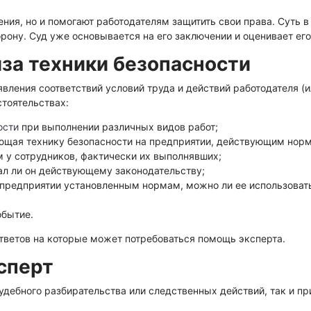
ехническая экспертиза
ия, но и помогают работодателям защитить свои права. Суть в
торону. Суд уже основывается на его заключении и оценивает ег
за техники безопасности
вления соответствий условий труда и действий работодателя (
стоятельствах:
ости
при выполнении различных видов работ;
яющая технику безопасности на предприятии, действующим нор
 у сотрудников, фактически их выполнявших;
ал ли он действующему законодательству;
а предприятии установленным нормам, можно ли ее использоват
обытие.
тветов на которые может потребоваться помощь эксперта.
сперт
удебного разбирательства или следственных действий, так и п