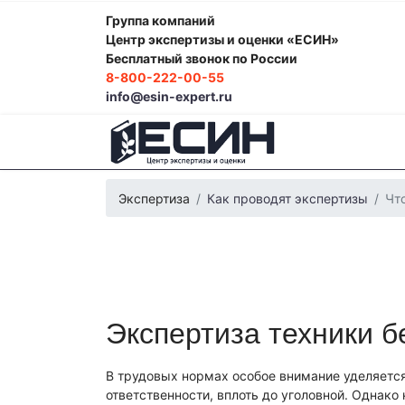
Группа компаний
Центр экспертизы и оценки «ЕСИН»
Бесплатный звонок по России
8-800-222-00-55
info@esin-expert.ru
Экспертиза
Как проводят экспертизы
Чт
Экспертиза техники б
Фоноскопическая экспертиза
Психологич
Экспертиза электробытовой техники
Эко
Строительно-техническая экспертиза
Поч
В трудовых нормах особое внимание уделяетс
Лингвистическая экспертиза
Компьютерн
ответственности, вплоть до уголовной. Однак
Автороведческая экспертиза
Товароведч