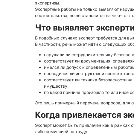
Физико-химическая экспертиза
Электрот
экспертизы.
Экспертные работы не только выявляют нарушен
обстоятельства, но не становится на чью-то с
Что выявляет эксперти
В подобных случаях эксперт требуется для выя
В частности, речь может идти о следующих об
нарушали ли сотрудники
технику безопасн
соответствует ли документация, определ
имелся ли допуск к определенным работам
проводился ли инструктаж и соответствов
соответствует ли техника безопасности н
имуществу;
по какой причине произошло то или иное с
Это лишь примерный перечень вопросов, для о
Когда привлекается эк
Эксперт может быть привлечен как в рамках с
либо комиссией по труду.