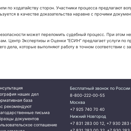
 или по ходатайству сторон. Участники процесса предлагают во
льзуется в качестве доказательства наравне с прочими докумен
безопасности может переломить судебный процесс. При этом не
м. Центр Экспертизы и Оценки “ЕСИН” предлагает услуги по п
о дела, которые выполняют работу в точном соответствии с з
нсультация
Бесплатный звонок по России
ография наших дел
8-800-222-00-55
рмативная база
Москва
ас рекомендуют
+7 925 740 70 40
лагодарственные письма
Нижний Новгород
бразцы документов
+7 831 283 00 12
,
+7 930 283 
льзовательское соглашение
+7 831 283 00 32
,
+7 930 283
аша команда