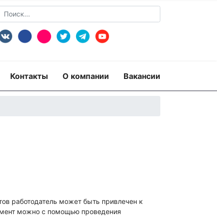
Контакты
О компании
Вакансии
пертиза
Экспертиза изделий из металлов
экспертиза документов
ридико-лингвистическая экспертиза
тов работодатель может быть привлечен к
рная)
Экспертиза видео- и звукозаписей
момент можно с помощью проведения
 по технике безопасности