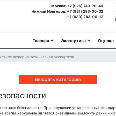
Москва:
+7 (925) 740-70-40
Нижний Новгород:
+7 (831) 283-00-32
+7 (930) 283-00-12
Главная
Экспертиза
Оценка
о такое пожарно-техническая экспертиза
Выбрать категорию
езопасности
еская экспертиза
Автотехническая экспертиза
Юридическая экс
номическая экспертиза
Экологическая экспертиза
Техническая 
ерковедческая экспертиза
Пожарно-техническая экспертиза
Ю
я
технике безопасности
. При нарушении установленных стандар
о-техническая экспертиза
Геммологическая экспертиза (ювели
о не всегда нарушение является очевидным. Выяснить данный 
еская экспертиза
Экспериза игрового оборудования
Экспертиза