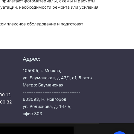
у прилагают фотоматериалы, схемы и расчёты.
уатации, необходимости ремонта или усиления
омплексное обследование и подготовят
Адрес:
105005, г. Москва,
ул. Бауманская, д.43/1, с1, 5 этаж
Метро: Бауманская
--------------------------------
00 12
,
603093, Н. Новгород,
 00 32
ул. Родионова, д. 167 Б,
офис 303