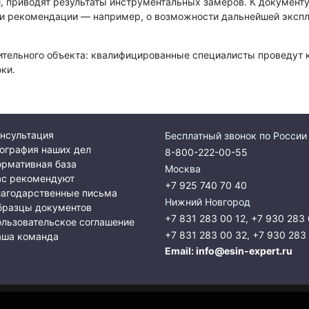
и, приводят результаты инструментальных замеров. К документ
и рекомендации — например, о возможности дальнейшей экспл
тельного объекта: квалифицированные специалисты проведут к
ки.
нсультация
Бесплатный звонок по России
ография наших дел
8-800-222-00-55
рмативная база
Москва
ас рекомендуют
+7 925 740 70 40
лагодарственные письма
Нижний Новгород
бразцы документов
+7 831 283 00 12
,
+7 930 283 
льзовательское соглашение
+7 831 283 00 32
,
+7 930 283
аша команда
Email:
info@esin-expert.ru