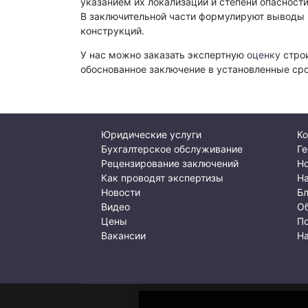
указанием их локализации и степени опасност
В заключительной части формулируют выводы 
конструкций.
У нас можно заказать экспертную
оценку
строи
обоснованное заключение в установленные сро
Юридические услуги
Ко
Бухгалтерское обслуживание
Ге
Рецензирование заключений
Но
Как проводят экспертизы
Н
Новости
Б
Видео
О
Цены
По
Вакансии
Н