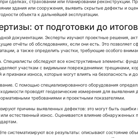
 при сделках, страховании или планировании реконструкции. П
ехническая экспертиза
янии здания или сооружения, выявить скрытые дефекты и оцен
годности объекта к дальнейшей эксплуатации.
ертизы: от подготовки до итого
одной документации. Эксперты изучают проектные решения, ак
дущие отчёты об обследованиях, если они есть. Это позволяет 
уатации, а также определить участки, требующие особого вним
. Специалисты обследуют все конструктивные элементы: фунда
деляют участкам с видимыми повреждениями: трещинами, корр
 и признаки износа, которые могут влиять на безопасность и д
вание. С помощью специализированного оборудования определя
бходимости проводят геодезические измерения для выявления
нормативными требованиями и проектными показателями.
изируют причины выявленных дефектов: это могут быть ошибки 
 или естественный износ. Оценивается влияние обнаруженных 
ндартам.
чёте систематизируют все результаты: описывают состояние об