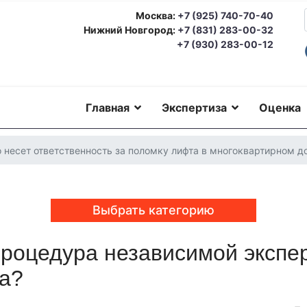
Москва:
+7 (925) 740-70-40
Нижний Новгород:
+7 (831) 283-00-32
+7 (930) 283-00-12
Главная
Экспертиза
Оценка
о несет ответственность за поломку лифта в многоквартирном д
Выбрать категорию
процедура независимой экспе
еская экспертиза
Автотехническая экспертиза
Юридическая экс
номическая экспертиза
Экологическая экспертиза
Техническая 
та?
ерковедческая экспертиза
Пожарно-техническая экспертиза
Ю
о-техническая экспертиза
Геммологическая экспертиза (ювели
еская экспертиза
Экспериза игрового оборудования
Экспертиза