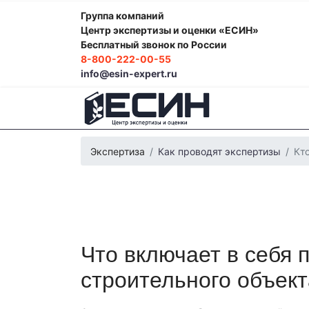
Группа компаний
Центр экспертизы и оценки «ЕСИН»
Бесплатный звонок по России
8-800-222-00-55
info@esin-expert.ru
Экспертиза
Как проводят экспертизы
Кт
Что включает в себя 
Фоноскопическая экспертиза
Психологич
Экспертиза электробытовой техники
Эко
строительного объек
Строительно-техническая экспертиза
Поч
Лингвистическая экспертиза
Компьютерн
Автороведческая экспертиза
Товароведч