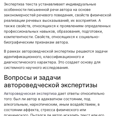
Экологическая экспертиза
Экспертиза текста устанавливает индивидуальные
особенности письменной речи автора на основе
закономерностей речевого поведения, свойств физической
Физико-химическая экспертиза
реализации речевых высказываний, их восприятия. А
Экспертиза изделий из металлов
также свойств, относящихся к проявлениям определенных
профессиональных навыков, образования, подготовки,
Юридико-лингвистическая экспертиза
компетентности. Свойств, относящихся к социально-
Юридическая экспертиза
биографическим признакам автора.
Исследования на полиграфе
В рамках автороведческой экспертизы решаются задачи
Комплексная экспертиза
идентификационного, классификационного и
диагностического характера. Это создает основу для
Геммологическая экспертиза (ювелирная)
системного научного исследования.
Заключение эксперта на иностранном языке
Вопросы и задачи
Приемка квартиры
автороведческой экспертизы
Автороведческая экспертиза
дает ответы относительно
того: был ли автор в адекватном состоянии, под
алкогольным, наркотическим, иным воздействием, в
состоянии аффекта, стресса физического или
психического. Пытался ли автор исказить текст или его