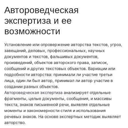
Экономическая экспертиза
Автороведческая
Фоноскопическая экспертиза
Автотехническая экспертиза
Психологическая экспертиза
экспертиза и ее
Автотехническая экспертиза
Экспертиза электробытовой техники
Юридическая экспертиза
возможности
Экспертиза изделий из металлов
Экспертиза по технике безопасности
Экспертиза электробытовой техники
Экономическая экспертиза
Техническая экспертиза документов
Экологическая экспертиза
Установление или опровержение авторства текстов, угроз,
Электротехническая экспертиза
Техническая экспертиза документов
завещаний, деловых, профессиональных, научных
Строительно-техническая экспертиза
документов и текстов, фальшивых документов,
Почерковедческая экспертиза
Пожарно-техническая экспертиза
произведений, объектов авторского права, записок,
Фоноскопическая экспертиза
Юридико-лингвистическая экспертиза
сообщений и других текстовых объектов. Вариации или
Лингвистическая экспертиза
Экспертиза видео- и звукозаписей
подробности авторства: принимали ли участие третьи
Компьютерно-техническая экспертиза
Геммологическая экспертиза (ювелирная)
лица, один ли был автор, принимал ли автор участие в
Лингвистическая экспертиза
Экспертиза видео- и звукозаписей
создании разных объектов.
Автороведческая экспертиза
Автороведческая экспертиза
Автороведческая экспертиза
анализирует отдельные
Товароведческая экспертиза
Психологическая экспертиза
Экспериза игрового оборудования
фрагменты, целые документы, сообщения, и массивы
Экспертиза по технике безопасности
текста, знаков письменной речи, выявляя отдельные
Компьютерно-техническая экспертиза
Физико-химическая экспертиза
моменты и закономерности стиля и использования
Электротехническая экспертиза
Экспертиза игрового оборудования
речевых знаков. На основе экспертных методик выявляет
Пожарно-техническая экспертиза
авторство.