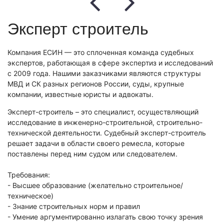
Экологическая экспертиза
Эксперт строитель
Физико-химическая экспертиза
Экспертиза изделий из металлов
Компания ЕСИН — это сплоченная команда судебных
Юридико-лингвистическая экспертиза
экспертов, работающая в сфере экспертиз и исследований
с 2009 года. Нашими заказчиками являются структуры
Юридическая экспертиза
МВД и СК разных регионов России, суды, крупные
Исследования на полиграфе
компании, известные юристы и адвокаты.
Комплексная экспертиза
Эксперт-строитель – это специалист, осуществляющий
Геммологическая экспертиза (ювелирная)
исследование в инженерно-строительной, строительно-
технической деятельности. Судебный эксперт-строитель
Заключение эксперта на иностранном языке
решает задачи в области своего ремесла, которые
Приемка квартиры
поставлены перед ним судом или следователем.
Требования:
- Высшее образование (желательно строительное/
техническое)
- Знание строительных норм и правил
- Умение аргументированно излагать свою точку зрения