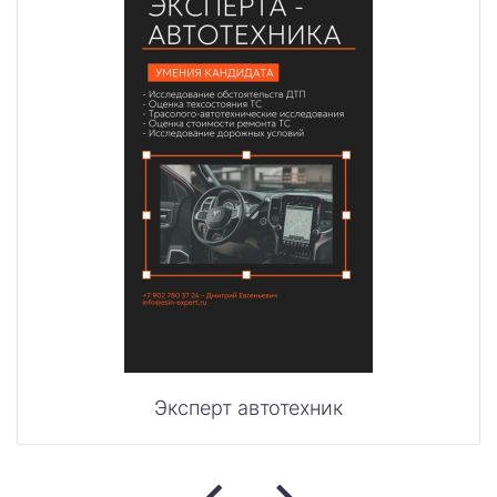
Экономическая экспертиза
Автотехническая экспертиза
Экспертиза электробытовой техники
Экспертиза по технике безопасности
Техническая экспертиза документов
Электротехническая экспертиза
Фоноскопическая экспертиза
Экспертиза видео- и звукозаписей
Лингвистическая экспертиза
Автороведческая экспертиза
Психологическая экспертиза
Эксперт автотехник
Компьютерно-техническая экспертиза
Экспертиза игрового оборудования
Пожарно-техническая экспертиза