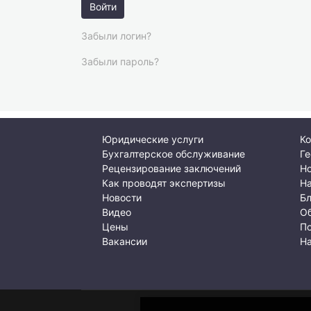
Войти
Забыли логин?
Забыли пароль?
Юридические услуги
Ко
Бухгалтерское обслуживание
Ге
Рецензирование заключений
Но
Как проводят экспертизы
Н
Новости
Б
Видео
О
Цены
По
Вакансии
Н