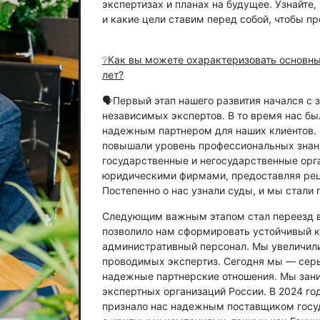
экспертизах и планах на будущее. Узнайте
и какие цели ставим перед собой, чтобы п
❔Как вы можете охарактеризовать основные
лет?
🗣Первый этап нашего развития начался с 
независимых экспертов. В то время нас был
надежным партнером для наших клиентов.
повышали уровень профессиональных знан
государственные и негосударственные орг
юридическими фирмами, предоставляя рец
Постепенно о нас узнали суды, и мы стали 
Следующим важным этапом стал переезд в 
позволило нам сформировать устойчивый к
административный персонал. Мы увеличили 
проводимых экспертиз. Сегодня мы — серь
надежные партнерские отношения. Мы зан
экспертных организаций России. В 2024 г
признало нас надежным поставщиком госу