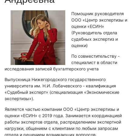
Экономическая экспертиза
Помощник руководителя
Автотехническая экспертиза
ООО «Центр экспертизы и
Экспертиза электробытовой техники
оценки «ЕСИН»
(Руководитель отдела
Экспертиза по технике безопасности
судебных экспертиз и
Техническая экспертиза документов
оценки)
Электротехническая экспертиза
По совместительству -
специалист в области
Фоноскопическая экспертиза
исследования записей бухгалтерского учета
Экспертиза видео- и звукозаписей
Выпускница Нижегородского государственного
университета им. Н.И. Лобачевского - квалификация
Лингвистическая экспертиза
«Судебный эксперт» (специализация «Экономические
Автороведческая экспертиза
экспертизы»).
Психологическая экспертиза
Является частью компании ООО «Центр экспертизы и
Компьютерно-техническая экспертиза
оценки «ЕСИН» с 2019 года. Занимается координацией
Экспертиза игрового оборудования
работы экспертов отдела, распределением экспертной
нагрузки, общением с клиентами по любым запросам
Пожарно-техническая экспертиза
отдела и решением возникающих вопросов.