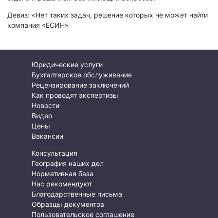
Экологическая экспертиза
Девиз: «Нет таких задач, решение которых не может найти
компания «ЕСИН»
Физико-химическая экспертиза
Экспертиза изделий из металлов
Юридико-лингвистическая экспертиза
Юридические услуги
Юридическая экспертиза
Бухгалтерское обслуживание
Рецензирование заключений
Исследования на полиграфе
Как проводят экспертизы
Комплексная экспертиза
Новости
Видео
Геммологическая экспертиза (ювелирная)
Цены
Заключение эксперта на иностранном языке
Вакансии
Приемка квартиры
Консультация
География наших дел
Нормативная база
Нас рекомендуют
Благодарственные письма
Образцы документов
Пользовательское соглашение