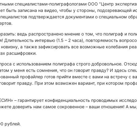
ытными специалистами-полиграфологами ООО "Центр экспертизы
т быть записана на видео, чтобы у стороны, подозревающей ис
 специалистов подтверждается документами о специальном обр
ертов.
разить: ведь распространено мнение о том, что полиграф и пол
! Длительность интервью (1.5 – 2 часа), повторяемость вопрос
 новизну, а также зафиксировать все возможные колебания ре
тах расшифровки.
проса с использованием полиграфа строго добровольное. Отсюда
этом у меня есть сомнения, что он говорит правду? И здесь с
ованный профайлер готов прийти вместе с вами на встречу с в
 говорит правду. При этом возможен вариант, при котором профа
ЕСИН» – гарантирует конфиденциальность проводимых исследов
ожете доверить нам самое сокровенное – ваши отношения! А мы
00 рублей.