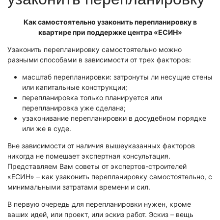
Экономическая экспертиза
Как самостоятельно узаконить перепланировку в
Автотехническая экспертиза
квартире при поддержке центра «ЕСИН»
Экспертиза электробытовой техники
Узаконить перепланировку самостоятельно можно
Экспертиза по технике безопасности
разными способами в зависимости от трех факторов:
Техническая экспертиза документов
масштаб перепланировки: затронуты ли несущие стены
Электротехническая экспертиза
или капитальные конструкции;
перепланировка только планируется или
перепланировка уже сделана;
Фоноскопическая экспертиза
узаконивание перепланировки в досудебном порядке
Экспертиза видео- и звукозаписей
или же в суде.
Лингвистическая экспертиза
Вне зависимости от наличия вышеуказанных факторов
Автороведческая экспертиза
никогда не помешает экспертная консультация.
Представляем Вам советы от экспертов-строителей
Психологическая экспертиза
«ЕСИН» – как узаконить перепланировку самостоятельно, с
Компьютерно-техническая экспертиза
минимальными затратами времени и сил.
Экспертиза игрового оборудования
В первую очередь для перепланировки нужен, кроме
Пожарно-техническая экспертиза
ваших идей, или проект, или эскиз работ. Эскиз – вещь