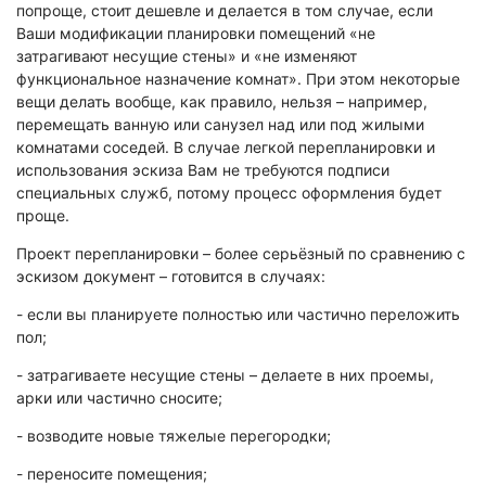
Экологическая экспертиза
попроще, стоит дешевле и делается в том случае, если
Ваши модификации планировки помещений «не
затрагивают несущие стены» и «не изменяют
Физико-химическая экспертиза
функциональное назначение комнат». При этом некоторые
вещи делать вообще, как правило, нельзя – например,
Экспертиза изделий из металлов
перемещать ванную или санузел над или под жилыми
Юридико-лингвистическая экспертиза
комнатами соседей. В случае легкой перепланировки и
Юридическая экспертиза
использования эскиза Вам не требуются подписи
специальных служб, потому процесс оформления будет
Исследования на полиграфе
проще.
Комплексная экспертиза
Проект перепланировки – более серьёзный по сравнению с
Геммологическая экспертиза (ювелирная)
эскизом документ – готовится в случаях:
Заключение эксперта на иностранном языке
- если вы планируете полностью или частично переложить
Приемка квартиры
пол;
- затрагиваете несущие стены – делаете в них проемы,
арки или частично сносите;
- возводите новые тяжелые перегородки;
- переносите помещения;