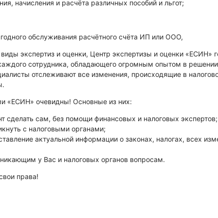
ия, начисления и расчёта различных пособий и льгот;
ыгодного обслуживания расчётного счёта ИП или ООО,
 виды экспертиз и оценки, Центр экспертизы и оценки «ЕСИН» 
 каждого сотрудника, обладающего огромным опытом в решени
иалисты отслеживают все изменения, происходящие в налогово
ы.
ми «ЕСИН» очевидны! Основные из них:
нт сделать сам, без помощи финансовых и налоговых экспертов;
икнуть с налоговыми органами;
тавление актуальной информации о законах, налогах, всех изм
никающим у Вас и налоговых органов вопросам.
свои права!