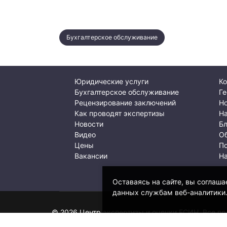
Бухгалтерское обслуживание
Юридические услуги
Ко
Бухгалтерское обслуживание
Ге
Рецензирование заключений
Но
Как проводят экспертизы
Н
Новости
Б
Видео
О
Цены
По
Вакансии
Н
Оставаясь на сайте, вы соглаша
данных службам веб-аналитики
© 2026 Центр экспертизы и оценки ЕСИН. Все п
NeuroWeb Master
- Стратегическое развитие. Ale