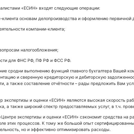
иалистами «ЕСИН» входят следующие операции:
и-клиента основам делопроизводства и оформлению первичной 
еятельности компании-клиента;
 вопросам налогообложения;
ости для ФНС РФ, ПФ РФ и ФСС РФ.
ение сродни выполнению функций главного бухгалтера Вашей ко
нтацию и сверенную кредиторскую и дебиторскую задолженнос
и, а также составление отчётности – рады предложить Вам ус
 экспертизы и оценки «ЕСИН» являются высокая скорость рабо
ка, а также широкий спектр предоставляемых услуг, в т.ч. пр
«Центре экспертизы и оценки «ЕСИН» сэкономит средства на р
роле этих процессов. К тому же большой опыт сертифицирован
ельность, но и эффективно оптимизировать расходы.