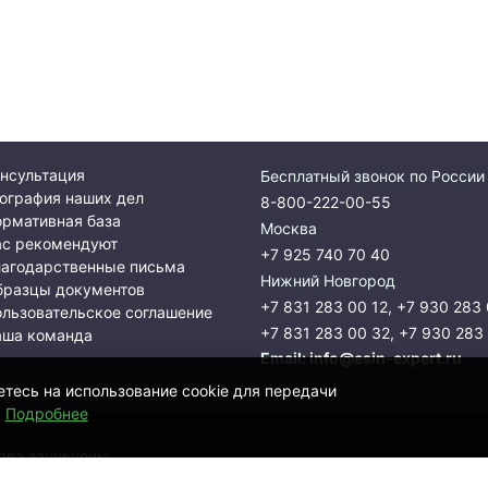
нсультация
Бесплатный звонок по России
ография наших дел
8-800-222-00-55
рмативная база
Москва
ас рекомендуют
+7 925 740 70 40
лагодарственные письма
Нижний Новгород
бразцы документов
+7 831 283 00 12
,
+7 930 283 
льзовательское соглашение
+7 831 283 00 32
,
+7 930 283
аша команда
Email:
info@esin-expert.ru
етесь на использование cookie для передачи
.
Подробнее
рава защищены.
xHammer