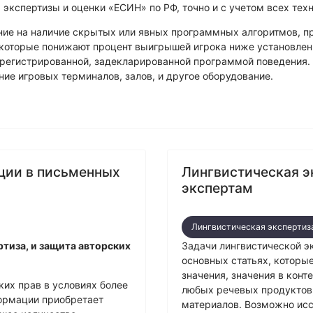
ехническая экспертиза
 экспертизы и оценки «ЕСИН» по РФ, точно и с учетом всех тех
ие на наличие скрытых или явных программных алгоритмов, пр
 которые понижают процент выигрышей игрока ниже установлен
зарегистрированной, задекларированной программой поведения
ие игровых терминалов, залов, и другое оборудование.
яции в письменных
Лингвистическая э
экспертам
Лингвистическая экспертиз
ртиза, и защита авторских
Задачи лингвистической э
основных статьях, которы
значения, значения в конт
их прав в условиях более
любых речевых продуктов,
формации приобретает
материалов. Возможно исс