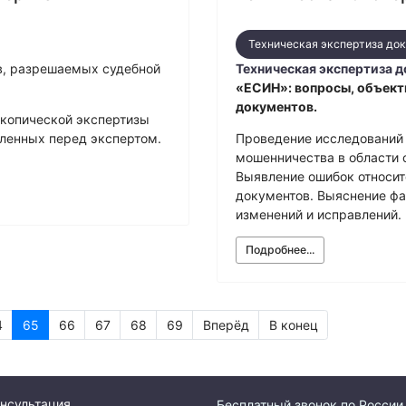
Техническая экспертиза до
ов, разрешаемых судебной
Техническая экспертиза 
«ЕСИН»: вопросы, объект
документов.
скопической экспертизы
ленных перед экспертом.
Проведение исследований
мошенничества в области 
Выявление ошибок относит
документов. Выяснение ф
изменений и исправлений.
Подробнее...
4
65
66
67
68
69
Вперёд
В конец
нсультация
Бесплатный звонок по России