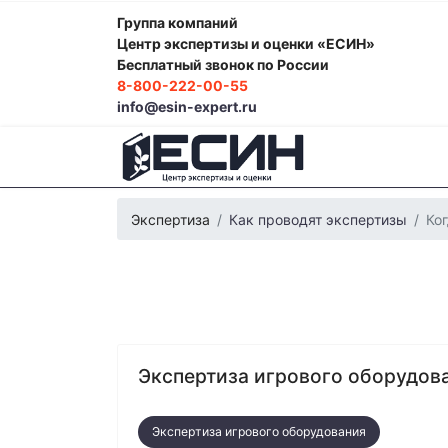
Группа компаний
Центр экспертизы и оценки «ЕСИН»
Бесплатный звонок по России
8-800-222-00-55
info@esin-expert.ru
Экспертиза
Как проводят экспертизы
Ко
Экспертиза игрового оборудов
Фоноскопическая экспертиза
Психологич
Экспертиза электробытовой техники
Эко
Строительно-техническая экспертиза
Поч
Лингвистическая экспертиза
Компьютерн
Экспертиза игрового оборудования
Автороведческая экспертиза
Товароведч