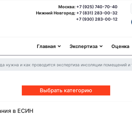
Москва:
+7 (925) 740-70-40
Нижний Новгород:
+7 (831) 283-00-32
+7 (930) 283-00-12
Главная
Экспертиза
Оценка
гда нужна и как проводится экспертиза инсоляции помещений и
Выбрать категорию
ания в ЕСИН
еская экспертиза
Автотехническая экспертиза
Юридическая экс
номическая экспертиза
Экологическая экспертиза
Техническая 
ерковедческая экспертиза
Пожарно-техническая экспертиза
Ю
о-техническая экспертиза
Геммологическая экспертиза (ювели
еская экспертиза
Экспериза игрового оборудования
Экспертиза