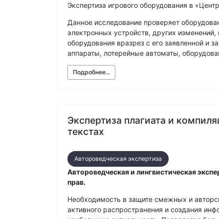
Физико-химическая экспертиза
Электрот
Экспертиза игрового оборудования в «Центр
Данное исследование проверяет оборудован
электронных устройств, других изменений,
оборудования вразрез с его заявленной и 
аппараты, лотерейные автоматы, оборудован
Подробнее...
Экспертиза плагиата и компил
текстах
Автороведческая экспертиза
Автороведческая и лингвистическая экспе
прав.
Необходимость в защите смежных и авторск
активного распространения и создания ин