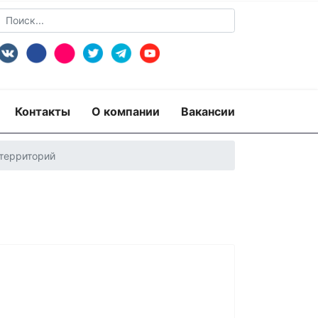
Контакты
О компании
Вакансии
 территорий
пертиза
Экспертиза изделий из металлов
экспертиза документов
ридико-лингвистическая экспертиза
рная)
Экспертиза видео- и звукозаписей
 по технике безопасности