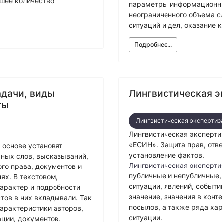
ьшее количество
параметры информационных
неограниченного объема с
ситуаций и дел, оказание
Подробнее...
адачи, виды
Лингвистическая э
ты
Лингвистическая экспертиз
Лингвистическая эксперти
«ЕСИН». Защита прав, отв
 основе установят
установление фактов.
ьных слов, высказываний,
Лингвистическая эксперти
го права, документов и
публичные и непубличные,
ях. В текстовом,
ситуации, явлений, событи
характер и подробности
значение, значения в кон
тов в них вкладывали. Так
посылов, а также ряда ха
арактеристики авторов,
ситуации.
ции, документов.