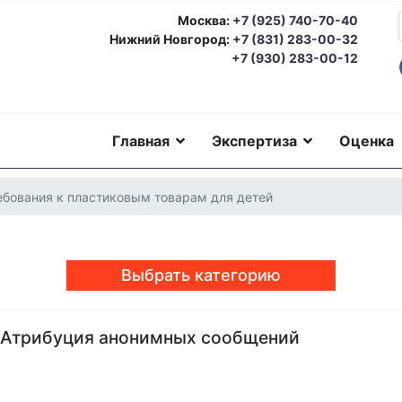
Москва:
+7 (925) 740-70-40
Нижний Новгород:
+7 (831) 283-00-32
+7 (930) 283-00-12
Главная
Экспертиза
Оценка
ебования к пластиковым товарам для детей
Выбрать категорию
- Атрибуция анонимных сообщений
еская экспертиза
Автотехническая экспертиза
Юридическая экс
номическая экспертиза
Экологическая экспертиза
Техническая 
ерковедческая экспертиза
Пожарно-техническая экспертиза
Ю
о-техническая экспертиза
Геммологическая экспертиза (ювели
еская экспертиза
Экспериза игрового оборудования
Экспертиза