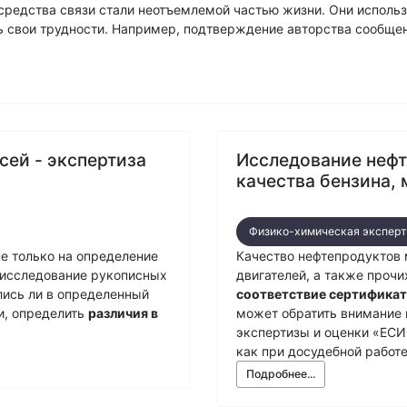
ехническая экспертиза
средства связи стали неотъемлемой частью жизни. Они использу
ь свои трудности. Например, подтверждение авторства сообще
сей - экспертиза
Исследование нефт
качества бензина, 
Физико-химическая эксперт
е только на определение
Качество нефтепродуктов 
е исследование рукописных
двигателей, а также прочи
лись ли в определенный
соответствие сертификат
ти, определить
различия в
может обратить внимание 
экспертизы и оценки «ЕС
как при досудебной работе
Подробнее...