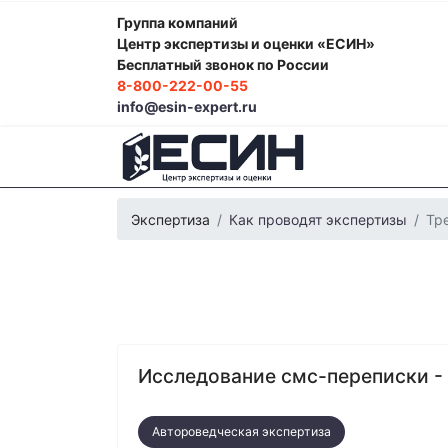
Группа компаний
Центр экспертизы и оценки «ЕСИН»
Бесплатный звонок по России
8-800-222-00-55
info@esin-expert.ru
Экспертиза
Как проводят экспертизы
Тр
Исследование смс-переписки 
Фоноскопическая экспертиза
Психологич
Экспертиза электробытовой техники
Эко
Строительно-техническая экспертиза
Поч
Лингвистическая экспертиза
Компьютерн
Автороведческая экспертиза
Автороведческая экспертиза
Товароведч