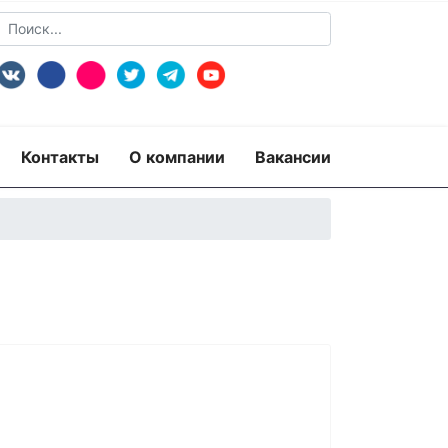
Контакты
О компании
Вакансии
пертиза
Экспертиза изделий из металлов
экспертиза документов
ридико-лингвистическая экспертиза
рная)
Экспертиза видео- и звукозаписей
 по технике безопасности