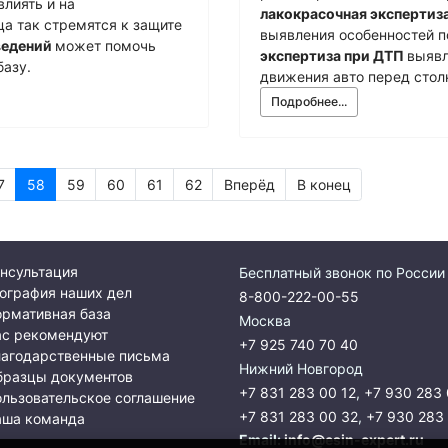
лиять и на
лакокрасочная экспертиз
а так стремятся к защите
выявления особенностей п
ведений
может помочь
экспертиза при ДТП
выявл
азу.
движения авто перед стол
Подробнее...
7
58
59
60
61
62
Вперёд
В конец
нсультация
Бесплатный звонок по России
ография наших дел
8-800-222-00-55
рмативная база
Москва
ас рекомендуют
+7 925 740 70 40
лагодарственные письма
Нижний Новгород
бразцы документов
+7 831 283 00 12
,
+7 930 283 
льзовательское соглашение
+7 831 283 00 32
,
+7 930 283
аша команда
Email:
info@esin-expert.ru