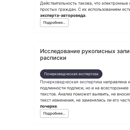
Физико-химическая экспертиза
Электрот
Действительность такова, что электронные 
простых граждан. С их использованием ест
эксперта-автороведа
.
Подробнее...
Исследование рукописных запи
расписки
Почерковедческая экспертиза
Почерковедческая экспертиза
направлена н
подлинности подписи, но и на всесторонне
текстов. Анализ поможет выявить, не вноси
текст изменения, не заменялись ли его час
почерке
.
Подробнее...