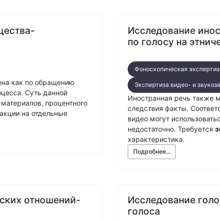
щества-
Исследование ино
по голосу на этни
Фоноскопическая экспертиз
на как по обращению
Экспертиза видео- и звукоз
оцесса. Суть данной
Иностранная речь также 
 материалов, процентного
следствия факты. Соответ
акции на отдельные
видео могут использовать
недостаточно. Требуется
э
характеристика.
Подробнее...
ских отношений-
Исследование голо
голоса