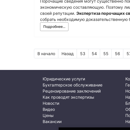
Порочащие сведения могут существенно пов
экономическую составляющую. Поэтому лиц
своей репутации.
Экспертиза порочащих с
собрать необходимую доказательственную б
Подробнее...
В начало
Назад
53
54
55
56
5
Юридические услуги
Ко
Бухгалтерское обслуживание
Ге
Рецензирование заключений
Но
Как проводят экспертизы
Н
Новости
Б
Видео
О
Цены
По
Вакансии
Н