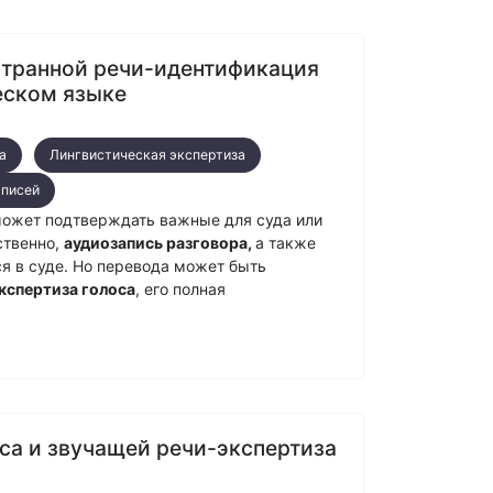
странной речи-идентификация
ческом языке
а
Лингвистическая экспертиза
аписей
может подтверждать важные для суда или
ственно,
аудиозапись разговора,
а также
ся в суде. Но перевода может быть
кспертиза голоса
, его полная
са и звучащей речи-экспертиза