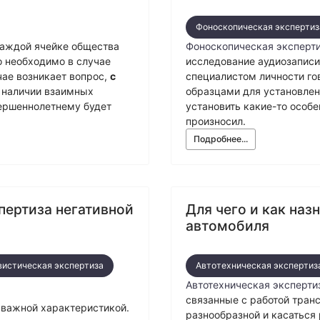
Фоноскопическая экспертиз
каждой ячейке общества
Фоноскопическая эксперт
о необходимо в случае
исследование аудиозаписи
чае возникает вопрос,
с
специалистом личности го
 наличии взаимных
образцами для установлен
вершеннолетнему будет
установить какие-то особе
произносил.
Подробнее...
пертиза негативной
Для чего и как наз
автомобиля
вистическая экспертиза
Автотехническая экспертиз
Автотехническая эксперти
связанные с работой тран
 важной характеристикой.
разнообразной и касаться